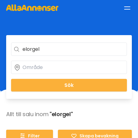
Sök
Allt till salu inom
"elorgel"
Filter
Skapa bevakning