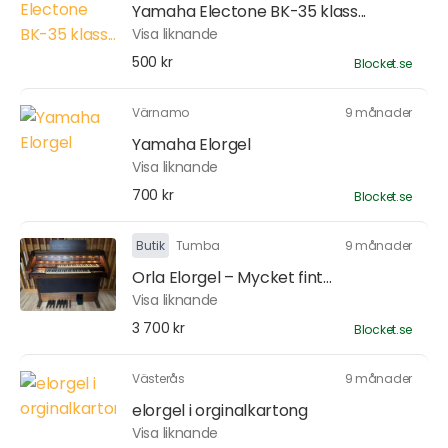
Yamaha Electone BK-35 klass...
Visa liknande
500 kr
Blocket.se
Värnamo
9 månader
Yamaha Elorgel
Visa liknande
700 kr
Blocket.se
Butik
Tumba
9 månader
Orla Elorgel – Mycket fint...
Visa liknande
3 700 kr
Blocket.se
Västerås
9 månader
elorgel i orginalkartong
Visa liknande