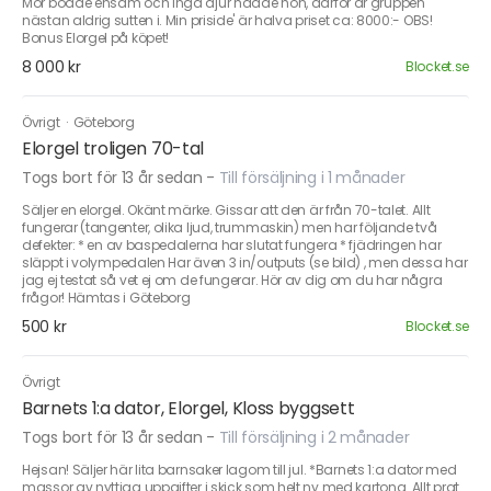
Mor bodde ensam och inga djur hadde hon, därför är gruppen
nästan aldrig sutten i. Min priside' är halva priset ca: 8000:- OBS!
Bonus Elorgel på köpet!
8 000 kr
Blocket.se
Övrigt
·
Göteborg
Elorgel troligen 70-tal
Togs bort för 13 år sedan
-
Till försäljning i 1 månader
Säljer en elorgel. Okänt märke. Gissar att den är från 70-talet. Allt
fungerar (tangenter, olika ljud, trummaskin) men har följande två
defekter: * en av baspedalerna har slutat fungera * fjädringen har
släppt i volympedalen Har även 3 in/outputs (se bild) , men dessa har
jag ej testat så vet ej om de fungerar. Hör av dig om du har några
frågor! Hämtas i Göteborg
500 kr
Blocket.se
Övrigt
Barnets 1:a dator, Elorgel, Kloss byggsett
Togs bort för 13 år sedan
-
Till försäljning i 2 månader
Hejsan! Säljer här lita barnsaker lagom till jul. *Barnets 1:a dator med
massor av nyttiga uppgifter i skick som helt ny med kartong. Allt prat