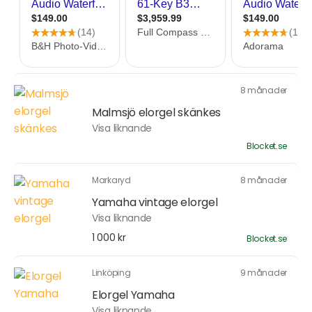
8 månader
Malmsjö elorgel skänkes
Visa liknande
Blocket.se
Markaryd
8 månader
Yamaha vintage elorgel
Visa liknande
1 000 kr
Blocket.se
Linköping
9 månader
Elorgel Yamaha
Visa liknande