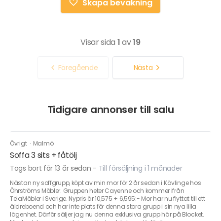
Skapa bevakning
Visar sida
1
av
19
Föregående
Nästa
Tidigare annonser till salu
Övrigt
·
Malmö
Soffa 3 sits + fåtölj
Togs bort för 13 år sedan
-
Till försäljning i 1 månader
Nästan ny soffgrupp, köpt av min mor för 2 år sedan i Kävlinge hos
Öhrströms Möbler. Gruppen heter Cayenne och kommer ifrån
TelaMöbler i Sverige. Nypris är 10,575 + 6,595:- Mor har nu flyttat till ett
äldreboend och har inte plats för denna stora grupp i sin nya lilla
lägenhet. Därför säljer jag nu denna exklusiva grupp här på Blocket.