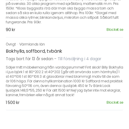
på svenska. 30 olika program med språklära, mattematik m.m. Pris
150kr. *Kloss byggsats i trä där man ska bygga massa torn och
sedan så ska en kula rulla igenom alltihop. Pris 100kr. *Elorgel med
massa olika rytmer, blinkande ljus, mikrofon och sittpall. Såklart fullt
fungerande. Pris 90kr.
90 kr
Blocket.se
Övrigt
·
Värmlands län
Bokhylla, soffbord, tvbänk
Togs bort för 13 år sedan
-
Till försäljning i 4 dagar
Säljer mitt möbelemang från vardagsrummet! Fint skick! Billy Bokhylla
i Ljus björk 1 st 80*202 2 st 40*202 (går att använda som hörnhylla) 1
st 40*106 1 st 80*106 3 st glasdörrar med blommigt motiv till de som
är 106 höga. För denna hyllkombination 1000 Kr Soffbord med praktisk
förvaring 50*116 cm, även denna i ljusbjörk 450 kr Tv Bänk Lack
ljusbjörk 148,5*55, 250 kr För allt 1500 kr! Nej! jag byter inte mot elorglar,
kaniner, frimärken eller något annat tack!
1 500 kr
Blocket.se