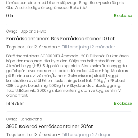
förrådscontainer med bil och släpvagn. Ring eller e-posta för pris
Obs: Antalet lediga är begränsade. Boka i tid!
0 kr
Blocket.se
Övrigt
·
Upplands-Bro
Förrådscontainers Bos Förrådscontainer 10 fot
Togs bort för 13 år sedan
-
Till försäljning i 3 månader
Förrådscontainers SC3000LE3 Årsmodell: 2013 Tillbehör: Du kan även
köpa den monterad eller hyra den. Säljarens helhetsbedömning:
Allmänt betyg (1-5): 5 Uppställningsplats: Stockholm Bro Inbyggda
gaffelspår. Levereras som ett paket då endast 40 cm hög. Monteras
på 5 minuter av två män/kvinnor. Galvaniserad, stabilt byggd
konstruktion av stål Extremt belastnings bart tak: 210kg / m² Robust
OSB trägolv belastning: 500kg / m² Skyddande zinkbeläggning.
Totalt tillåten vikt: 3000kg Enkel montering utan verktyg, se film. Vi
ordnar frakt.
14 875 kr
Blocket.se
Övrigt
·
Landskrona
3965 Isolerad Förrådscontainer 20fot
Togs bort för 13 år sedan
-
Till försäljning i 27 dagar