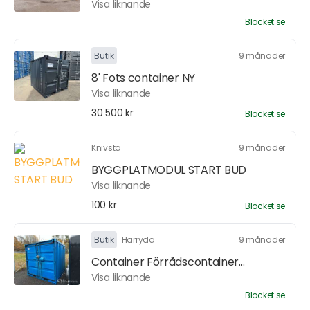
Visa liknande
Blocket.se
Butik
9 månader
8' Fots container NY
Visa liknande
30 500 kr
Blocket.se
Knivsta
9 månader
BYGGPLATMODUL START BUD
Visa liknande
100 kr
Blocket.se
Butik
Härryda
9 månader
Container Förrådscontainer...
Visa liknande
Blocket.se