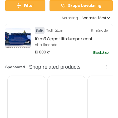
Filter
Skapa bevakning
Sortering:
Butik
Trollhättan
8 månader
10 m3 Öppet liftdumper cont...
Visa liknande
19 000 kr
Blocket.se