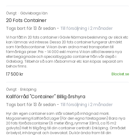
Övrigt
·
Gävleborgs län
20 Fots Container
Togs bort för 13 år sedan
-
Till försäljning i 2 månader
Vi har fått in 20 fots container i Gävle Närmare beskrivning av skick etc
kan lämnas vid intresse. Dessa 20 fots container fungerar utmärkt
som förrådscontainer. Vi kan även ordna med transporten till
förmånliga priser. Pris - 14 000 exkl moms Vi kan alltid leverera nya
eller begagnade och specialbyggda container från vår depå i
Göteborg. Tillbehör så som låsbommar etc kan köpas separat om
behov finns.
17 500 kr
Blocket.se
Övrigt
·
Enköping
Kallförråd "Container" Billig årshyra
Togs bort för 13 år sedan
-
Till försäljning i 2 månader
Hyr din egen container som står säkert på inhägnad mark.
Magasinering Kallförråd Lager (För den egna företagaren) Bara nya
20 fots förrådscontainer (6 meter lång, rymmer 33m3, ca 15 m2
golvyta) Helt fri tillgång till din container centralt i Enköping. Området
är belyst, inhängnat och övervakat. Du kör ända fram till din