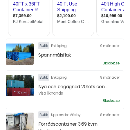
Butik
Enköping
9 månader
Spannmålsflak
Blocket.se
Butik
Enköping
9 månader
Nya och begagnad 20fots con...
Visa liknande
Blocket.se
Butik
Upplands-Väsby
8 månader
Förrådscontainer 3,69 kvm