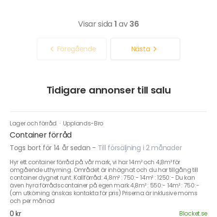
Visar sida
1
av
36
Föregående
Nästa
Tidigare annonser till salu
Lager och förråd
·
Upplands-Bro
Container förråd
Togs bort för 14 år sedan
-
Till försäljning i 2 månader
Hyr ett container förråd på vår mark, vi har 14m² och 4,8m² för
omgående uthyrning. Området är inhägnat och du har tillgång till
container dygnet runt. Kallförråd: 4,8m² : 750:- 14m² : 1250:- Du kan
även hyra förrådscontainer på egen mark 4,8m² : 550:- 14m² : 750:-
(om utkörning önskas kontakta för pris) Priserna är inklusive moms
och per månad
0 kr
Blocket.se