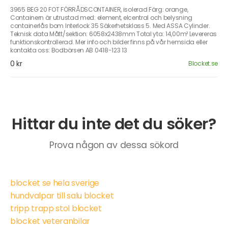
3965 BEG 20 FOT FÖRRÅDSCONTAINER, isolerad Färg: orange,
Containern är utrustad med: element, elcentral och belysning
containerlås bom Interlock 35 Säkerhetsklass 5. Med ASSA Cylinder.
Teknisk data Mått/sektion: 6058x2438mm Total yta: 14,00m² Levereras
funktionskontrollerad. Mer info och bilder finns på vår hemsida eller
kontakta oss: Bodbörsen AB 0418-123 13
0 kr
Blocket.se
Hittar du inte det du söker?
Prova någon av dessa sökord
blocket se hela sverige
hundvalpar till salu blocket
tripp trapp stol blocket
blocket veteranbilar