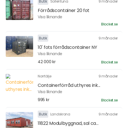
Butik
Sollentuna
9 månader
Förrådscontainer 20 fot
Visa liknande
Blocket.se
Butik
9 månader
10' fots förrådscontainer NY
Visa liknande
42 000 kr
Blocket.se
Norrtälje
9 månader
Containerförråd uthyres ink...
Visa liknande
995 kr
Blocket.se
Butik
Landskrona
9 månader
11822 Modulbyggnad, sal ca...