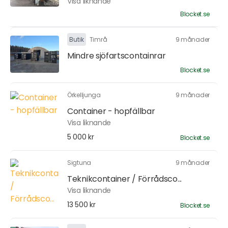
Visa liknande
Blocket.se
Butik
Timrå
9 månader
Mindre sjöfartscontainrar
Blocket.se
Örkelljunga
9 månader
Container - hopfällbar
Visa liknande
5 000 kr
Blocket.se
Sigtuna
9 månader
Teknikcontainer / Förrådsco...
Visa liknande
13 500 kr
Blocket.se