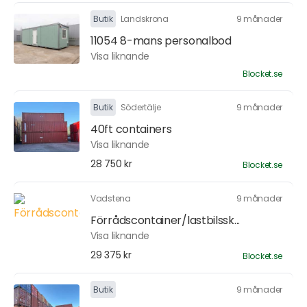
Butik
Landskrona
9 månader
11054 8-mans personalbod
Visa liknande
Blocket.se
Butik
Södertälje
9 månader
40ft containers
Visa liknande
28 750 kr
Blocket.se
Vadstena
9 månader
Förrådscontainer/lastbilssk...
Visa liknande
29 375 kr
Blocket.se
Butik
9 månader