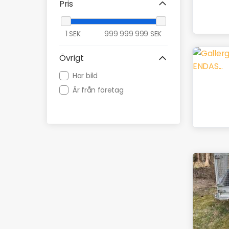
Pris
Studentlya.nu
Traidy.se
1
SEK
999 999 999
SEK
Övrigt
Har bild
Är från företag