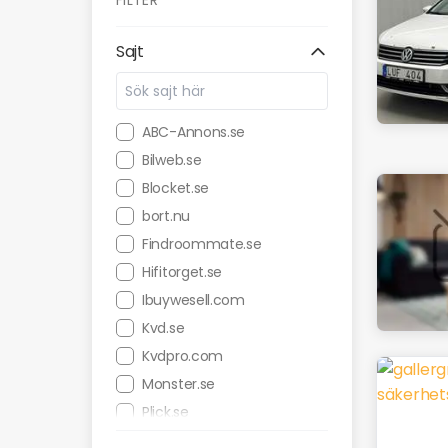
FILTER
Sajt
ABC-Annons.se
Bilweb.se
Blocket.se
bort.nu
Findroommate.se
Hifitorget.se
Ibuywesell.com
Kvd.se
Kvdpro.com
Monster.se
Plick.se
Prylbanken.se