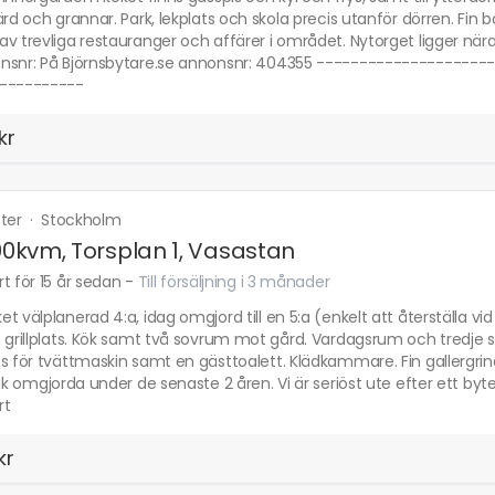
ärd och grannar. Park, lekplats och skola precis utanför dörren. Fi
av trevliga restauranger och affärer i området. Nytorget ligger nä
nsnr: På Björnsbytare.se annonsnr: 404355 -------------------
----------
kr
tter
·
Stockholm
100kvm, Torsplan 1, Vasastan
t för 15 år sedan
-
Till försäljning i 3 månader
t välplanerad 4:a, idag omgjord till en 5:a (enkelt att återställa 
h grillplats. Kök samt två sovrum mot gård. Vardagsrum och tredj
s för tvättmaskin samt en gästtoalett. Klädkammare. Fin gallergrin
kik omgjorda under de senaste 2 åren. Vi är seriöst ute efter ett by
rt
kr