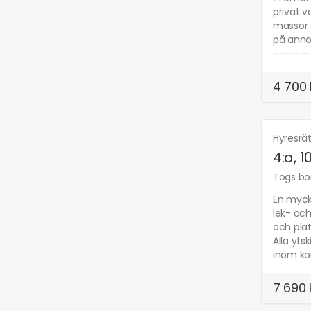
privat v
massor 
på anno
-------
4 700 
Hyresrä
4:a, 
Togs bor
En mycke
lek- oc
och plat
Alla yts
inom ko
7 690 