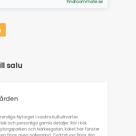
Findroommate.se
g
ll salu
gården
rendiga Nytorget i vackra kulturkvarter.
 och personliga gamla detaljer. Rör i kök
ytorgsparken och Närkesgatan, köket har fönster
ren finns även gallergrind. Tvättstuga finns. Bra