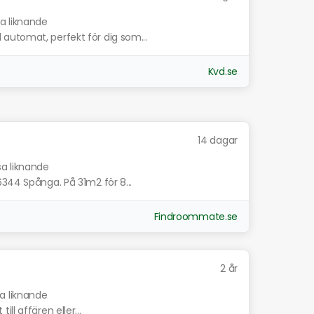
sa liknande
automat, perfekt för dig som...
Kvd.se
14 dagar
sa liknande
6344 Spånga. På 31m2 för 8...
Findroommate.se
2 år
sa liknande
till affären eller...