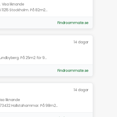
.
Visa liknande
 11215 Stockholm. På 82m2...
Findroommate.se
14 dagar
Sundbyberg. På 25m2 för 9...
Findroommate.se
14 dagar
isa liknande
 73432 Hallstahammar. På 98m2...