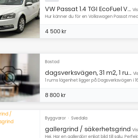
VW Passat 1.4 TGI EcoFuel V...
Vi
Hur känner du för en Volkswagen Passat med 
4 500 kr
Bostad
dagsverksvägen, 31 m2, 1 ru...
Vi
1 rums lägenhet ligger på Dagsverksvägen i 1
8 800 kr
Byggvaror
·
Svedala
gallergrind / säkerhetsgrind
Vi
Hej. Har en gallerdörr enligt bild till salu. Perfekt 