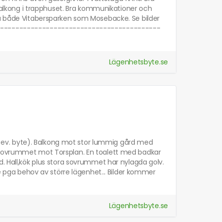
n balkong i trapphuset. Bra kommunikationer och
ra både Vitabersparken som Mosebacke. Se bilder
--------------------------------------------
Lägenhetsbyte.se
vid ev. byte). Balkong mot stor lummig gård med
e sovrummet mot Torsplan. En toalett med badkar
d. Hall,kök plus stora sovrummet har nylagda golv.
te pga behov av större lägenhet... Bilder kommer
Lägenhetsbyte.se