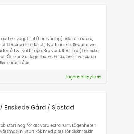
d en vägg) i fil (hörnvåning). Alla rum stora,
räscht badrum m dusch, tvättmaskin. Separat wc.
arförråd & tvättstuga. Bra värd. Röd linje (Tekniska
r. Önskar 2 st lägenheter. En 3:a helst Vasastan
ller närområde.
Lägenhetsbyte.se
/ Enskede Gård / Sjöstad
ob stort nog för att vara extra rum. Lägenheten
̈ttmaskin. Stort kök med plats för diskmaskin