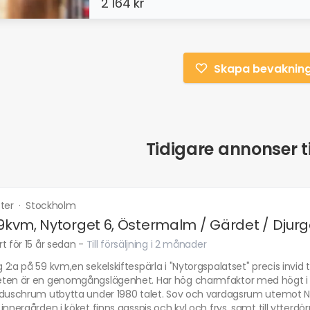
2 164 kr
Skapa bevaknin
Tidigare annonser ti
tter
·
Stockholm
59kvm, Nytorget 6, Östermalm / Gärdet / Djur
t för 15 år sedan
-
Till försäljning i 2 månader
2:a på 59 kvm,en sekelskiftespärla i "Nytorgspalatset" precis invid t
ten är en genomgångslägenhet. Har hög charmfaktor med högt i tak
/duschrum utbytta under 1980 talet. Sov och vardagsrum utemot N
innergården i köket finns gasspis och kyl och frys, samt till ytterdör