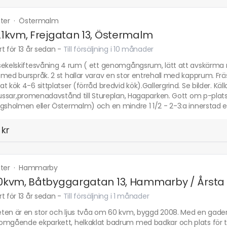
tter
·
Östermalm
121kvm, Frejgatan 13, Östermalm
t för 13 år sedan
-
Till försäljning i 10 månader
ekelskiftesvåning 4 rum ( ett genomgångsrum, lätt att avskärma me
 med burspråk. 2 st hallar varav en stor entrehall med kapprum. F
t kök 4-6 sittplatser (förråd bredvid kök).Gallergrind. Se bilder. Käll
bussar,promenadavstånd till Stureplan, Hagaparken. Gott om p-platse
gsholmen eller Östermalm) och en mindre 1 1/2 - 2-3:a innerstad e
 kr
tter
·
Hammarby
60kvm, Båtbyggargatan 13, Hammarby / Årsta 
t för 13 år sedan
-
Till försäljning i 1 månader
ten är en stor och ljus tvåa om 60 kvm, byggd 2008. Med en gader
mgående ekparkett, helkaklat badrum med badkar och plats för tva