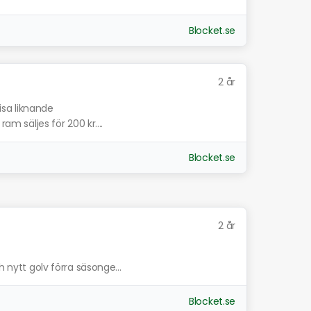
Blocket.se
2 år
isa liknande
ram säljes för 200 kr....
Blocket.se
2 år
h nytt golv förra säsonge...
Blocket.se