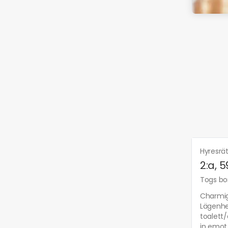
Hyresrä
2:a, 
Togs bor
Charmig 
Lägenhe
toalett
in emot 