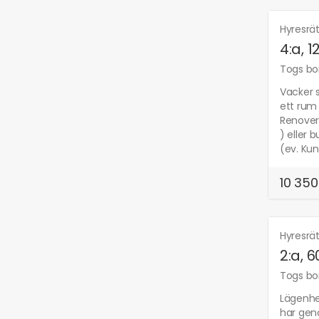
Hyresrä
4:a, 
Togs bor
Vacker s
ett rum
Renovera
) eller 
(ev. Kun
10 350
Hyresrä
2:a, 
Togs bor
Lägenhe
har geno