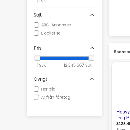
FILTER
Sajt
ABC-Annons.se
Blocket.se
Pris
1
SEK
12 345 667
SEK
Övrigt
Har bild
Är från företag