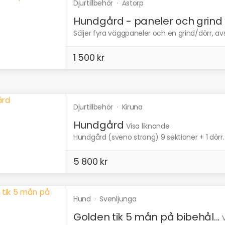
Djurtillbehör
·
Åstorp
Hundgård - paneler och grind
Säljer fyra väggpaneler och en grind/dörr, avs
1 500 kr
Djurtillbehör
·
Kiruna
Hundgård
Visa liknande
Hundgård (sveno strong) 9 sektioner + 1 dörr
5 800 kr
Hund
·
Svenljunga
Golden tik 5 mån på bibehål...