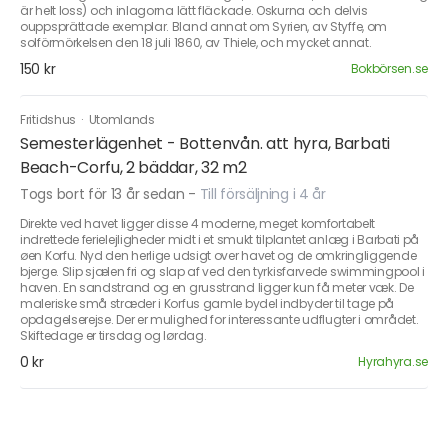
är helt loss) och inlagorna lätt fläckade. Oskurna och delvis
ouppsprättade exemplar. Bland annat om Syrien, av Styffe, om
solförmörkelsen den 18 juli 1860, av Thiele, och mycket annat.
150 kr
Bokbörsen.se
Fritidshus
·
Utomlands
Semesterlägenhet - Bottenvån. att hyra, Barbati
Beach-Corfu, 2 bäddar, 32 m2
Togs bort för 13 år sedan
-
Till försäljning i 4 år
Direkte ved havet ligger disse 4 moderne, meget komfortabelt
indrettede ferielejligheder midt i et smukt tilplantet anlæg i Barbati på
øen Korfu. Nyd den herlige udsigt over havet og de omkringliggende
bjerge. Slip sjælen fri og slap af ved den tyrkisfarvede swimmingpool i
haven. En sandstrand og en grusstrand ligger kun få meter væk. De
maleriske små stræder i Korfus gamle bydel indbyder til tage på
opdagelserejse. Der er mulighed for interessante udflugter i området.
Skiftedage er tirsdag og lørdag.
0 kr
Hyrahyra.se