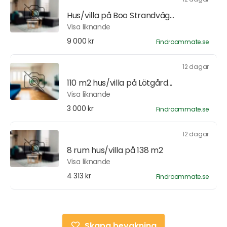
Hus/villa på Boo Strandväg...
Visa liknande
9 000 kr
Findroommate.se
12 dagar
110 m2 hus/villa på Lötgård...
Visa liknande
3 000 kr
Findroommate.se
12 dagar
8 rum hus/villa på 138 m2
Visa liknande
4 313 kr
Findroommate.se
Skapa bevakning