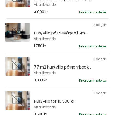
Visa liknande
4 000 kr
Findroommate.se
12 dagar
Hus/villa på Pilevägen i Sm...
Visa liknande
1 750 kr
Findroommate.se
12 dagar
77 m2 hus/villa på Norrback...
Visa liknande
3 333 kr
Findroommate.se
12 dagar
Hus/villa för 10.500 kr
Visa liknande
3 500 kr
Findroommate.se