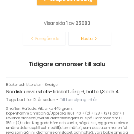
Visar sida
1
av
25083
Föregående
Nästa
Tidigare annonser till salu
Böcker och Litteratur
·
Sverige
Nordisk universitets-tidskrift, årg. 6, häfte 1,3 och 4
Togs bort för 12 år sedan
-
Till försäljning i 6 år
3 häften. Häftade. Vikt cirka 445 gram.
Köpenhamn/Christiania/Uppsala, 1861. 140 + (2) + 128 + (2) sidor + 1
utvikbar plansch(över studentföreningens hus på Gammelholm) +
158 + (2) sidor. Naggade hörn och kanter, något riss, ryggarna saknar
smärre delar upptill och nedtill(utom häfte 1, som dessutom har en ful
reva som går in i det främre omslaget, och häfte 3, vars bakre omslag