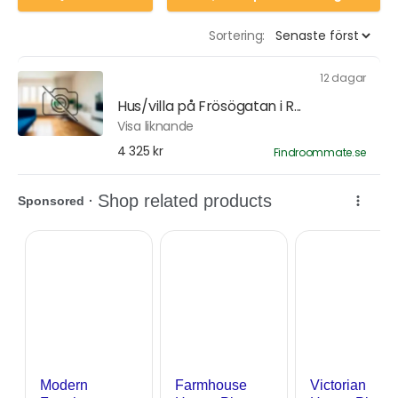
Sortering:
12 dagar
Hus/villa på Frösögatan i R...
Visa liknande
4 325 kr
Findroommate.se