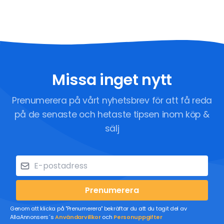
Missa inget nytt
Prenumerera på vårt nyhetsbrev för att få reda
på de senaste och hetaste tipsen inom köp &
sälj
Prenumerera
Genom att klicka på "Prenumerera" bekräftar du att du tagit del av
AllaAnnonsers´s
Användarvillkor
och
Personuppgifter