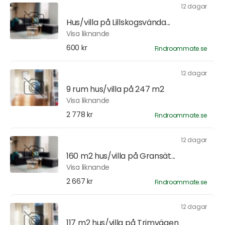
12 dagar
Hus/villa på Lillskogsvända...
Visa liknande
600 kr
Findroommate.se
12 dagar
9 rum hus/villa på 247 m2
Visa liknande
2 778 kr
Findroommate.se
12 dagar
160 m2 hus/villa på Gransät...
Visa liknande
2 667 kr
Findroommate.se
12 dagar
117 m2 hus/villa på Trimvägen