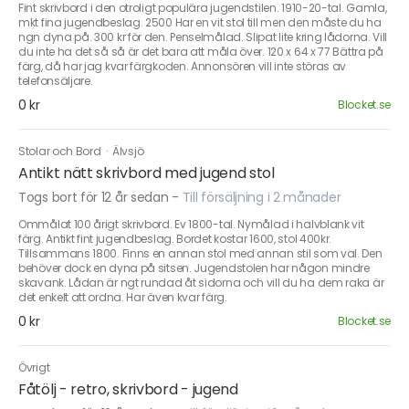
Fint skrivbord i den otroligt populära jugendstilen. 1910-20-tal. Gamla,
mkt fina jugendbeslag. 2500 Har en vit stol till men den måste du ha
ngn dyna på. 300 kr för den. Penselmålad. Slipat lite kring lådorna. Vill
du inte ha det så så är det bara att måla över. 120 x 64 x 77 Bättra på
färg, då har jag kvar färgkoden. Annonsören vill inte störas av
telefonsäljare.
0 kr
Blocket.se
Stolar och Bord
·
Älvsjö
Antikt nätt skrivbord med jugend stol
Togs bort för 12 år sedan
-
Till försäljning i 2 månader
Ommålat 100 årigt skrivbord. Ev 1800-tal. Nymålad i halvblank vit
färg. Antikt fint jugendbeslag. Bordet kostar 1600, stol 400kr.
Tillsammans 1800. Finns en annan stol med annan stil som val. Den
behöver dock en dyna på sitsen. Jugendstolen har någon mindre
skavank. Lådan är ngt rundad åt sidorna och vill du ha dem raka är
det enkelt att ordna. Har även kvar färg.
0 kr
Blocket.se
Övrigt
Fåtölj - retro, skrivbord - jugend