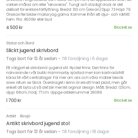
varken målas om eller "renoveras". Tungt och stadigt dock är det
delbart för enklare förflyttning. Bredd: 130 cm (skivan) Djup: 73 Höjd: 79
Önskas fler bilder mailar jag gärna. Kommer ifrån ett djur- och rökfritt
hem. Pris: 4500kr eller bud
4 500 kr
Blocket.se
Stolar och Bord
Slickt jugend skrivbord
Togs bort för 13 år sedan
-
Till försäljning i 6 dagar
Ett välgjort ek skrivbord i jugend stil. Nyckel finns. Den finns för
närvarande i vår butik i Hammarby sjöstad men kan kostnadsfritt
köras till vårt centrallager. För mer om oss och våra möbler besök
www.refurn.se Skick: Överdraget i skinn är ersatt med plast, men går
enkelt att byta ut så det blir mer likt orginal design. Mått: Bredd: 125cm,
djup: 68cm, hödj: 77cm. Uppge artikelnummer 29089.
1 700 kr
Blocket.se
Antikt
·
Älvsjö
Antikt skrivbord jugend stol
Togs bort för 13 år sedan
-
Till försäljning i 18 dagar