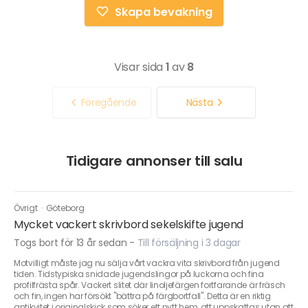
Skapa bevakning
Visar sida
1
av
8
Föregående
Nästa
Tidigare annonser till salu
Övrigt
·
Göteborg
Mycket vackert skrivbord sekelskifte jugend
Togs bort för 13 år sedan
-
Till försäljning i 3 dagar
Motvilligt måste jag nu sälja vårt vackra vita skrivbord från jugend
tiden. Tidstypiska snidade jugendslingor på luckorna och fina
profilfrästa spår. Vackert slitet där linoljefärgen fortfarande är fräsch
och fin, ingen har försökt "bättra på färgbortfall". Detta är en riktig
antikvitet i originalskick som söker ett nytt hem, att uppskattas utan att