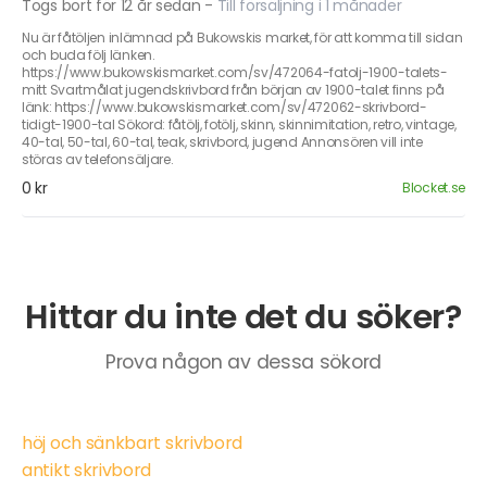
Togs bort för 12 år sedan
-
Till försäljning i 1 månader
Nu är fåtöljen inlämnad på Bukowskis market, för att komma till sidan
och buda följ länken.
https://www.bukowskismarket.com/sv/472064-fatolj-1900-talets-
mitt Svartmålat jugendskrivbord från början av 1900-talet finns på
länk: https://www.bukowskismarket.com/sv/472062-skrivbord-
tidigt-1900-tal Sökord: fåtölj, fotölj, skinn, skinnimitation, retro, vintage,
40-tal, 50-tal, 60-tal, teak, skrivbord, jugend Annonsören vill inte
störas av telefonsäljare.
0 kr
Blocket.se
Hittar du inte det du söker?
Prova någon av dessa sökord
höj och sänkbart skrivbord
antikt skrivbord