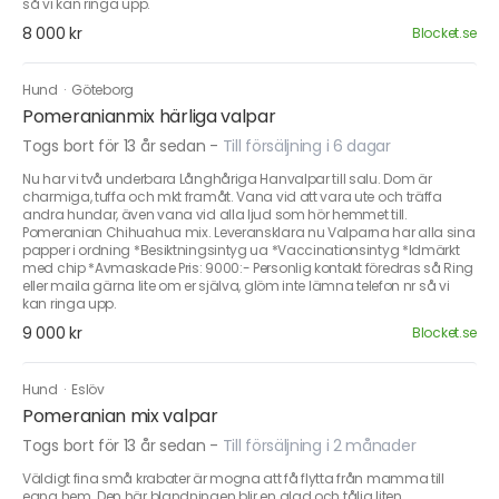
så vi kan ringa upp.
8 000 kr
Blocket.se
Hund
·
Göteborg
Pomeranianmix härliga valpar
Togs bort för 13 år sedan
-
Till försäljning i 6 dagar
Nu har vi två underbara Långhåriga Hanvalpar till salu. Dom är
charmiga, tuffa och mkt framåt. Vana vid att vara ute och träffa
andra hundar, även vana vid alla ljud som hör hemmet till.
Pomeranian Chihuahua mix. Leveransklara nu Valparna har alla sina
papper i ordning *Besiktningsintyg ua *Vaccinationsintyg *Idmärkt
med chip *Avmaskade Pris: 9000:- Personlig kontakt föredras så Ring
eller maila gärna lite om er själva, glöm inte lämna telefon nr så vi
kan ringa upp.
9 000 kr
Blocket.se
Hund
·
Eslöv
Pomeranian mix valpar
Togs bort för 13 år sedan
-
Till försäljning i 2 månader
Väldigt fina små krabater är mogna att få flytta från mamma till
egna hem. Den här blandningen blir en glad och tålig liten