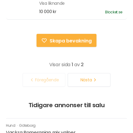
Visa liknande
10 000 kr
Blocket.se
Skapa bevakning
Visar sida
1
av
2
Föregående
Nästa
Tidigare annonser till salu
Hund
·
Göteborg
Vackra Pomeranian mix valper