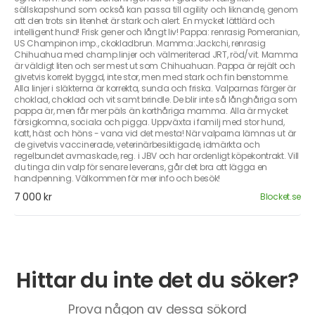
sällskapshund som också kan passa till agility och liknande, genom
att den trots sin litenhet är stark och alert. En mycket lättlärd och
intelligent hund! Frisk gener och långt liv! Pappa: renrasig Pomeranian,
US Champinon imp., ckokladbrun. Mamma:Jackchi, renrasig
Chihuahua med champ.linjer och välmeriterad JRT, röd/vit. Mamma
är väldigt liten och ser mest ut som Chihuahuan. Pappa är rejält och
givetvis korrekt byggd, inte stor, men med stark och fin benstomme.
Alla linjer i släkterna är korrekta, sunda och friska. Valparnas färger är
choklad, choklad och vit samt brindle. De blir inte så långhåriga som
pappa är, men får mer päls än korthåriga mamma. Alla är mycket
försigkomna, sociala och pigga. Uppväxta i familj med stor hund,
katt, häst och höns - vana vid det mesta! När valparna lämnas ut är
de givetvis vaccinerade, veterinärbesiktigade, idmärkta och
regelbundet avmaskade, reg. i JBV och har ordenligt köpekontrakt. Vill
du tinga din valp för senare leverans, går det bra att lägga en
handpenning. Välkommen för mer info och besök!
7 000 kr
Blocket.se
Hittar du inte det du söker?
Prova någon av dessa sökord