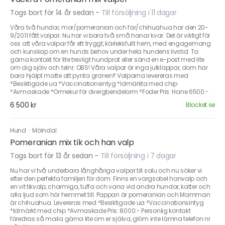
Togs bort för 14 år sedan
-
Till försäljning i 11 dagar
Våra två hundar, mor/pomeranian och far/chihuahua har den 20-
9/2011 fått valpar. Nu har vi bara två små hanar kvar. Det är viktigt för
oss att våra valpar får ett tryggt, kärleksfullt hem, med engagemang
och kunskap om en hunds behov under hela hundens livstid. Ta
gärna kontakt för lite trevligt hundprat eller sänd en e-post med lite
om dig själv och telnr. OBS! Våra valpar är inga julklappar, dom har
bara hjälpt matte att pynta granen!! Valparna levereras med
*Besiktigade ua *Vaccinationsintyg *Idmärkta med chip
*Avmaskade *Ormekur för dvergbendelorm *Foder Pris: Hane 6500:-
6 500 kr
Blocket.se
Hund
·
Mölndal
Pomeranian mix tik och han valp
Togs bort för 13 år sedan
-
Till försäljning i 7 dagar
Nu har vi två underbara långhåriga valpar till salu och nu söker vi
efter den perfekta familjen för dom. Finns en vargsobel hanvalp och
en vit tikvalp, charmiga, tuffa och vana vid andra hundar, katter och
alla ljud som hör hemmet till. Pappan är pomeranian och Mamman
är chihuahua. Levereras med *Besiktigade ua *Vaccinationsintyg
*Idmärkt med chip *Avmaskade Pris: 8000:- Personlig kontakt
föredras så maila gärna lite om er själva, glöm inte lämna telefon nr