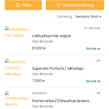
Filter
Skapa bevakning
Sortering:
9 månader
chihuahua mix valpar
Visa liknande
10 500 kr
Blocket.se
1 år
Supersöt Pomchi / Mittelspi...
Visa liknande
7 500 kr
Blocket.se
Mariestad
1 år
Pomeranian/Chihuahua levera...
Visa liknande