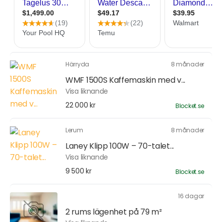
Härryda
8 månader
WMF 1500S Kaffemaskin med v...
Visa liknande
22 000 kr
Blocket.se
Lerum
8 månader
Laney Klipp 100W – 70-talet...
Visa liknande
9 500 kr
Blocket.se
16 dagar
2 rums lägenhet på 79 m²