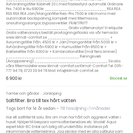
Avhärdningsfilter Kabinett 20 L med flödesstyrd automatik Ordinarie
Pris: 7400 kr Nu 6900kr ___________________________ REA REA
REA REA REA Järn/Manganfilter Rea-Pris 7500 kr inkl.moms med
automatisk backspolning, komplett med filtermassa,
anslutningsslangar, bypassventiler. FRAKTFRITT
___________________________ Gratis vattenanalys! Vi erbjuder
Gratis vattenanalys beställ provtagningsflaska via vår hemsida
www.klimat-comfort.se ___________________________ +
Avsyrningsfilter Från: 4500 kr + Järn/manganfilter Från 5000 kr +
Avhärdningsfilter Från 6900 kr + Humusfilter Från 8500 kr +
Bakteriefilter Från 4000 kr + Kombinationsfilter (mot flera ämnen)
________________________________ Reningsverk
(Avloppsrening) ________________________________ Se alla
våra filtermodeller www.klimat-comfort.se Klimat-Comfort Tel: 035-
777 94 78, 0723 29 94 78 Mail: info@klimat-comfort.se
6 900 kr
Blocket.se
Tomter och gårdar
·
Jönköping
Saltfilter. Bra till tex hårt vatten
Togs bort för 14 år sedan
-
Till försäljning i 1 månader
Har ett saltfilter till salu. Bra om man har hårt och aggresivt vatten i
huset. Hjälper till bespara varmvattenberedare etc. Modell: Aqua
expert Midi-BC Enkel och billig att underhålla. Installeras på
inkommande vattenledning. Jag skickar med en alla saltkulor som