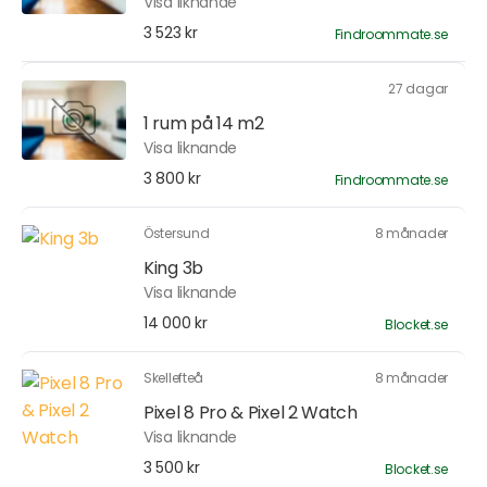
Visa liknande
3 523 kr
Findroommate.se
27 dagar
1 rum på 14 m2
Visa liknande
3 800 kr
Findroommate.se
Östersund
8 månader
King 3b
Visa liknande
14 000 kr
Blocket.se
Skellefteå
8 månader
Pixel 8 Pro & Pixel 2 Watch
Visa liknande
3 500 kr
Blocket.se