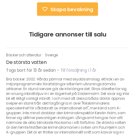
Skapa bevakning
Tidigare annonser till salu
Böcker och Litteratur
·
Sverige
De största vatten
Togs bort för 13 år sedan
-
Till försäljning i 1 år
Bra böcker. 2002. Hårda pärmar med skyddsomslag. ett kök i en av
miljonprogrammets förortslängor sitter fem utvisningsdömda
afrikaner. En stund senare gör de inte längre det. Strax därefter tar sig
en snuvig inbrottstjuv in i en lägenhet på Södermalm. Det visar sig inte
bli ett riktigt vanligt inbrott. I och med att dessa båda dörrar öppnas
sveper en stank från det förgångna in över ''Rikskriminalens
specialenhet för våldsbrott av internationell art'', mer känd som A-
gruppen. Inte minst drabbar den kriminalinspektör Kerstin Holm, som
finner sig alltmer personligen indragen. Långsamt tvingas hon allt
närmare de allra blindaste fläckarna i sitt förflutna. De största vatten
är den femte fristående kriminalromanen i sviten om Paul Hjelm och
A-gruppen. Det är en thriller av internationellt snitt som karvar sig in i