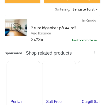
Sortering:
1 månader
2 rum lägenhet på 44 m2
Visa liknande
2 472 kr
Findroommate.se