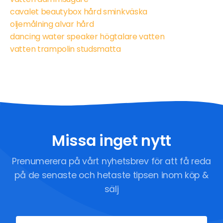
cavalet beautybox hård sminkväska
oljemålning alvar hård
dancing water speaker högtalare vatten
vatten trampolin studsmatta
Missa inget nytt
Prenumerera på vårt nyhetsbrev för att få reda
på de senaste och hetaste tipsen inom köp &
sälj