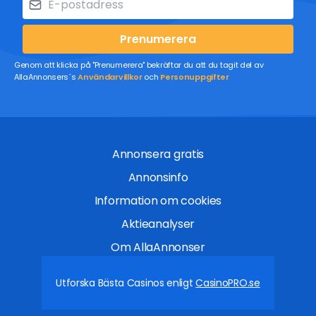
Prenumerera
Genom att klicka på "Prenumerera" bekräftar du att du tagit del av
AllaAnnonsers´s
Användarvillkor
och
Personuppgifter
Annonsera gratis
Annonsinfo
Information om cookies
Aktieanalyser
Om AllaAnnonser
Utforska Bästa Casinos enligt
CasinoPRO.se