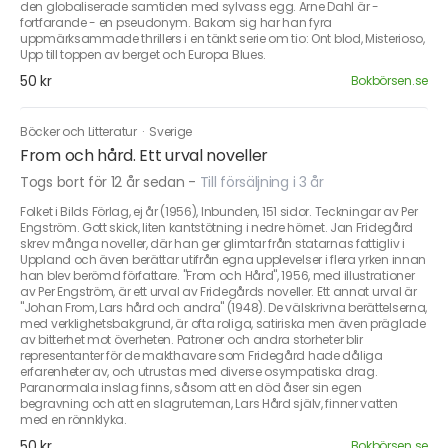
den globaliserade samtiden med sylvass egg. Arne Dahl är -
fortfarande - en pseudonym. Bakom sig har han fyra
uppmärksammade thrillers i en tänkt serie om tio: Ont blod, Misterioso,
Upp till toppen av berget och Europa Blues.
50 kr
Bokbörsen.se
Böcker och Litteratur
·
Sverige
From och hård. Ett urval noveller
Togs bort för 12 år sedan
-
Till försäljning i 3 år
Folket i Bilds Förlag, ej år (1956), Inbunden, 151 sidor. Teckningar av Per
Engström. Gott skick, liten kantstötning i nedre hörnet. Jan Fridegård
skrev många noveller, där han ger glimtar från statarnas fattigliv i
Uppland och även berättar utifrån egna upplevelser i flera yrken innan
han blev berömd författare. "From och Hård", 1956, med illustrationer
av Per Engström, är ett urval av Fridegårds noveller. Ett annat urval är
"Johan From, Lars hård och andra" (1948). De välskrivna berättelserna,
med verklighetsbakgrund, är ofta roliga, satiriska men även präglade
av bitterhet mot överheten. Patroner och andra storheter blir
representanter för de makthavare som Fridegård hade dåliga
erfarenheter av, och utrustas med diverse osympatiska drag.
Paranormala inslag finns, såsom att en död åser sin egen
begravning och att en slagruteman, Lars Hård själv, finner vatten
med en rönnklyka.
50 kr
Bokbörsen.se