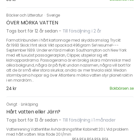
Böcker och Litteratur
·
Sverige
ÖVER MÖRKA VATTEN
Togs bort för 12 år sedan
-
Till försäljning i 2 år
Format:Inbunden i hårt kartonnage med skyddsomslag Tryckt
år:1993 Skick:I fint skick Vikt opackad:496gram Se! resume!---
September 1939. Under en färd mellan Southampton och New York
med ett luxuöst passagerarplan, Clipper, utspelar sig ett
kidnappardrama. Passagerarna är en brokig skara människor med
olika bakgrund, några är på flykt undan nazismen, några vill bort för
att de är små eller stora skurkar, andra av mer triviala skäl. Medan
stormbyarna hopar sig över Atlantens mörka vatten styr planet rakt in
i en mardröm...
24 kr
Bokbörsen.se
Övrigt
·
Linköping
Hårt vatten eller Järn?
Togs bort för 13 år sedan
-
Till försäljning i 1 månader
Vattenrening Vattenfilter Avhärdningsfilter Kabinett 20 L Vid problem
med hårt vatten. Max flöde 20 l/min
___________________________ REA REA REA REA REA