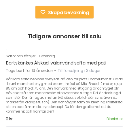
Skapa bevakning
Tidigare annonser till salu
Soffor och fåtöljer
·
Göteborg
Bortskänkes Älskad, välanvänd soffa med pati
Togs bort för 13 år sedan
-
Till försäljning i 3 dagar
Vår kära soffa behöver avhysas då den tar plats i barnrummet. Klädd
i brunt manchestertyg med ekram, inköpt på Mio. Bredd: 2 meter, djup:
85 cm och höjd: 75 cm. Den har varit med ett gäng år och tyget blir
påverkat så som manchester blir avseende slitage. Det är dock inget
som stör. Den är lagad mellan två sitsar, se bild (där syns även ett
märke från orange tusch). Den har någon form av blekning i mittersta
sitsen också men det syns knappt. Du får den gratis mot att du
kommer hit och hämtar den!
0 kr
Blocket.se