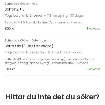
Soffor och fåtöljer
·
Falun
Soffor 2 + 3
Togs bort för 15 år sedan
-
Till försäljning i 30 dagar
2 st soffor (MIO) i bra skick säljes. Tyg - brun manchester.
800 kr
Blocket.se
Soffor och fåtöljer
·
Östermalm
Soffa Mio (3-sits i brunfärg)
Togs bort för 14 år sedan
-
Till försäljning i 11 dagar
Soffa Mio (3-sits i brun färg manchester tyg). En av sittkuddarnas
dragkedja trasig (dock ej synligt). Annars bra skick. Slumpas.
400 kr
Blocket.se
Hittar du inte det du söker?