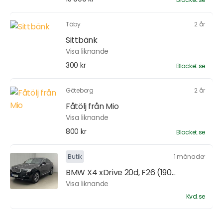
Täby
2 år
Sittbänk
Visa liknande
300 kr
Blocket.se
Göteborg
2 år
Fåtölj från Mio
Visa liknande
800 kr
Blocket.se
Butik
1 månader
BMW X4 xDrive 20d, F26 (190...
Visa liknande
Kvd.se