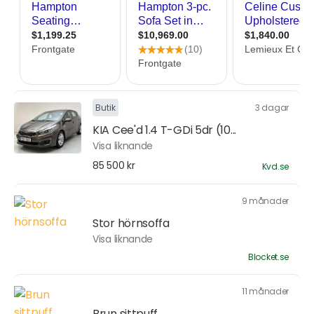
Butik
3 dagar
KIA Cee'd 1.4 T-GDi 5dr (10...
Visa liknande
85 500 kr
Kvd.se
9 månader
Stor hörnsoffa
Visa liknande
Blocket.se
11 månader
Brun sittpuff