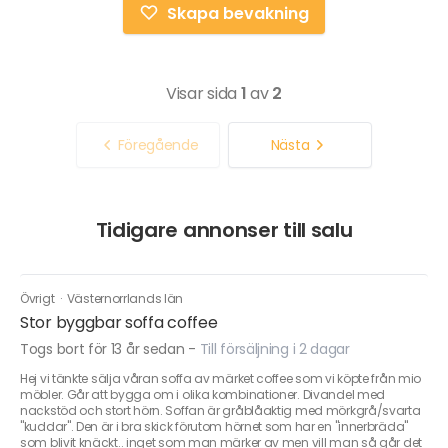
Skapa bevakning
Visar sida
1
av
2
Föregående
Nästa
Tidigare annonser till salu
Övrigt
·
Västernorrlands län
Stor byggbar soffa coffee
Togs bort för 13 år sedan
-
Till försäljning i 2 dagar
Hej vi tänkte sälja våran soffa av märket coffee som vi köpte från mio
möbler. Går att bygga om i olika kombinationer. Divandel med
nackstöd och stort hörn. Soffan är gråblåaktig med mörkgrå/svarta
"kuddar". Den är i bra skick förutom hörnet som har en "innerbräda"
som blivit knäckt.. inget som man märker av men vill man så går det