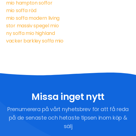
mio hampton soffor
mio soffa röd
mio soffa modern living
stor massiv spegel mio
ny soffa mio highland
vacker barkley soffa mio
Missa inget nytt
Prenumerera på vårt nyhetsbrev för att få reda
på de senaste och hetaste tipsen inom köp &
sälj