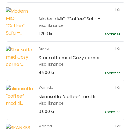
1 år
Modern MIO “Coffee” Sofa –...
Visa liknande
1 200 kr
Blocket.se
Arvika
1 år
Stor soffa med Cozy corner...
Visa liknande
4 500 kr
Blocket.se
Värmdö
1 år
skinnsoffa ”coffee” med til...
Visa liknande
6 000 kr
Blocket.se
Mölndal
1 år