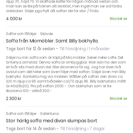
djup 70 , höjd 70. Vi skaffade katter för någon månad sedan och
man kan se lite på hörnen att de klöst, men inget man ser vid första
anblicken. Säljer pga flytt då soffan blir för stor. / Frida
4 000 kr
Blocket.se
Soffor och fåtöljer
·
Skövde
Soffa från Miomöbler. Samt Billy bokhylla.
Togs bort för 12 år sedan
-
Till försäljning i 1 månader
Säljer nu min soffa som är köpt på Mio möbler. Serien heter coffe. Det
är Kenya armstöd. Denna soffa är ombyggbar. Man kan ha den som
en två-sits med divan del. Eller divanerna för sig. Jag har även två
avslut som det heter som även följer med soffan. Säljer även min Billy
bokhylla . Kontakta mig via mobilen. Måtten på soffan den stora ca
3,10 m djup ca 95 samt tvådelen ca1,70 djup 95. Billy bokhyllans mått
är 40x28x202. Pris på soffan 2000:-. Och bokhyllan som är tre
likadana 100:- alltså 300:-
2 300 kr
Blocket.se
Soffor och fåtöljer
·
Sollentuna
Stor härlig soffa med divan slumpas bort
Togs bort för 14 år sedan
-
Till försäljning i 7 dagar