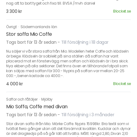
nog att ta bort tyget och fixa till. BVSA /mvh daniel
3 300 kr
Blocket.se
Övrigt
·
Södermanlands län
Stor soffa Mio Coffe
Togs bort för 13 år sedan
-
Till försäljning i 18 dagar
Nu säljer vi vår stora soffa från Mio. Modellen heter Coffe och klädseln
är beige. Klädseln är solblekt på sina ställen då soffan har varit
placerad mot en fönstervägg men soffan och klädseln är i bra skick.
Nya ekben på alla sektioner. Det finns även en tillhörande fotpall som
kan säljas med soffan för 300:- Nypris på soffan var mellan 20-25
000:-, benen kostade ca 4000:-.
4 000 kr
Blocket.se
Soffor och fåtöljer
·
Mjölby
Mio Soffa, Coffe med divan
Togs bort för 13 år sedan
-
Till försäljning i 3 månader
Stor divan soffa ifrån Mio. Märke Coffe. Nypris 15998kr. Bra textil som vi
tvättat flera gånger utan att det försämrat kvalitén. Kuddar och dynor
är det dragkedja på så går lätt att tvätta. Mått: längd 2,80, Divan 2,10