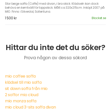
Stor beige soffa (Coffe) med divan, i bra skick. Klädseln kan dock
behöva en kemtvätt för toppskick. Mått ca 320x215cm. Inköpt 2007 på
MIO. Finns i Silverdal, Sollentuna.
1 500 kr
Blocket.se
Hittar du inte det du söker?
Prova någon av dessa sökord
mio coffee soffa
klädsel till mio soffa
sit down soffa från mio
2 soffor mio cloud
mio monza soffa
mio cloud 3-sits soffa divan