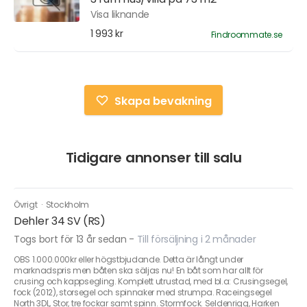
Visa liknande
1 993 kr
Findroommate.se
Skapa bevakning
Tidigare annonser till salu
Övrigt
·
Stockholm
Dehler 34 SV (RS)
Togs bort för 13 år sedan
-
Till försäljning i 2 månader
OBS 1.000.000kr eller högstbjudande. Detta är långt under
marknadspris men båten ska säljas nu! En båt som har allt för
crusing och kappsegling. Komplett utrustad, med bl.a: Crusingsegel,
fock (2012), storsegel och spinnaker med strumpa. Raceingsegel
North 3DL, Stor, tre fockar samt spinn. Stormfock. Seldenrigg, Harken