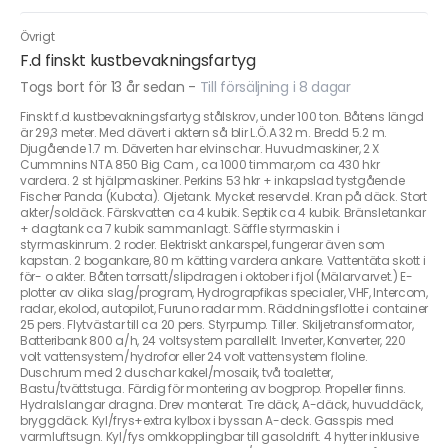
Övrigt
F.d finskt kustbevakningsfartyg
Togs bort för 13 år sedan
-
Till försäljning i 8 dagar
Finskt f.d kustbevakningsfartyg stålskrov, under 100 ton. Båtens längd
är 29,3 meter. Med dävert i aktern så blir L.Ö.A 32 m. Bredd 5.2 m.
Djugående 1.7 m. Däverten har elvinschar. Huvudmaskiner, 2 X
Cummnins NTA 850 Big Cam , ca 1000 timmar,om ca 430 hkr
vardera. 2 st hjälpmaskiner. Perkins 53 hkr + inkapslad tystgående
Fischer Panda (Kubota). Oljetank. Mycket reservdel. Kran på däck. Stort
akter/soldäck. Färskvatten ca 4 kubik. Septik ca 4 kubik. Bränsletankar
+ dagtank ca 7 kubik sammanlagt. Säffle styrmaskin i
styrmaskinrum. 2 roder. Elektriskt ankarspel, fungerar även som
kapstan. 2 bogankare, 80 m kätting vardera ankare. Vattentäta skott i
för- o akter. Båten torrsatt/slipdragen i oktober i fjol (Mälarvarvet.) E-
plotter av olika slag/program, Hydrograpfikas specialer, VHF, Intercom,
radar, ekolod, autopilot, Furuno radar mm. Räddningsflotte i container
25 pers. Flytvästar till ca 20 pers. Styrpump. Tiller. Skiljetransformator,
Batteribank 800 a/h, 24 voltsystem parallellt. Inverter, Konverter, 220
volt vattensystem/hydrofor eller 24 volt vattensystem floline.
Duschrum med 2 duschar kakel/mosaik, två toaletter,
Bastu/tvättstuga. Färdig för montering av bogprop. Propeller finns.
Hydralslangar dragna. Drev monterat. Tre däck, A-däck, huvuddäck,
bryggdäck. Kyl/frys+extra kylbox i byssan A-deck. Gasspis med
varmluftsugn. Kyl/fys omkkopplingbar till gasoldrift. 4 hytter inklusive