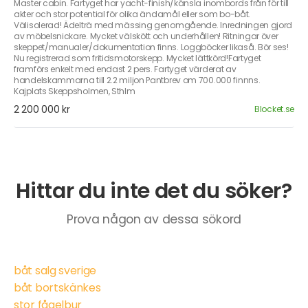
Master cabin. Fartyget har yacht-finish/känsla inombords från för till
akter och stor potential för olika ändamål eller som bo-båt.
Välisolerad! Ädelträ med mässing genomgående. Inredningen gjord
av möbelsnickare. Mycket välskött och underhållen! Ritningar över
skeppet/manualer/dokumentation finns. Loggböcker likaså. Bör ses!
Nu registrerad som fritidsmotorskepp. Mycket lättkörd!Fartyget
framförs enkelt med endast 2 pers. Fartyget värderat av
handelskammarna till 2.2 miljon Pantbrev om 700.000 finnns.
Kajplats Skeppsholmen, Sthlm
2 200 000 kr
Blocket.se
Hittar du inte det du söker?
Prova någon av dessa sökord
båt salg sverige
båt bortskänkes
stor fågelbur