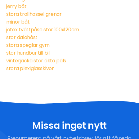
jerry båt
stora trollhassel grenar
minor båt
jotex tvättpåse stor 100x120cm
stor dalahäst
stora speglar gym
stor hundbur till bil
vinterjacka stor äkta päls
stora plexiglasskivor
Missa inget nytt
Prenumerera på vårt nyhetsbrev för att få reda