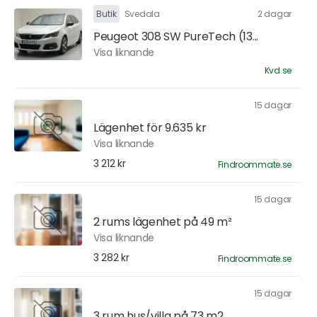
Butik
Svedala
2 dagar
Peugeot 308 SW PureTech (13...
Visa liknande
Kvd.se
15 dagar
Lägenhet för 9.635 kr
Visa liknande
3 212 kr
Findroommate.se
15 dagar
2 rums lägenhet på 49 m²
Visa liknande
3 282 kr
Findroommate.se
15 dagar
3 rum hus/villa på 73 m2