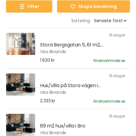
Filter
Skapa bevakning
Sortering:
15 dagar
Stora Bergsgatan 5, 61 m2,...
Visa liknande
1 620 kr
Findroommate.se
15 dagar
Hus/villa på Stora vägen i...
Visa liknande
2 333 kr
Findroommate.se
15 dagar
89 m2 hus/villa i Bro
Visa liknande