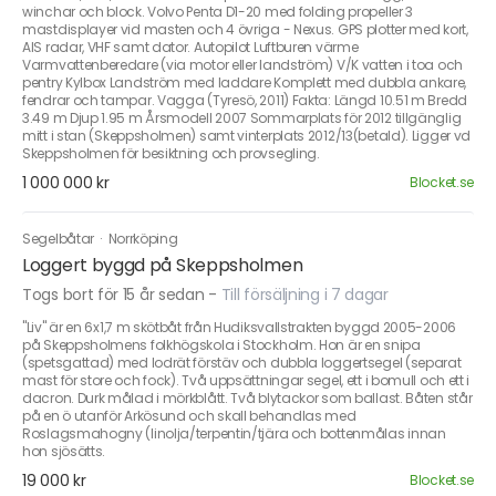
winchar och block. Volvo Penta D1-20 med folding propeller 3
mastdisplayer vid masten och 4 övriga - Nexus. GPS plotter med kort,
AIS radar, VHF samt dator. Autopilot Luftburen värme
Varmvattenberedare (via motor eller landström) V/K vatten i toa och
pentry Kylbox Landström med laddare Komplett med dubbla ankare,
fendrar och tampar. Vagga (Tyresö, 2011) Fakta: Längd 10.51 m Bredd
3.49 m Djup 1.95 m Årsmodell 2007 Sommarplats för 2012 tillgänglig
mitt i stan (Skeppsholmen) samt vinterplats 2012/13(betald). Ligger vd
Skeppsholmen för besiktning och provsegling.
1 000 000 kr
Blocket.se
Segelbåtar
·
Norrköping
Loggert byggd på Skeppsholmen
Togs bort för 15 år sedan
-
Till försäljning i 7 dagar
"Liv" är en 6x1,7 m skötbåt från Hudiksvallstrakten byggd 2005-2006
på Skeppsholmens folkhögskola i Stockholm. Hon är en snipa
(spetsgattad) med lodrät förstäv och dubbla loggertsegel (separat
mast för store och fock). Två uppsättningar segel, ett i bomull och ett i
dacron. Durk målad i mörkblått. Två blytackor som ballast. Båten står
på en ö utanför Arkösund och skall behandlas med
Roslagsmahogny (linolja/terpentin/tjära och bottenmålas innan
hon sjösätts.
19 000 kr
Blocket.se