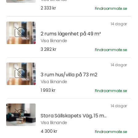
2 333 kr
Findroommate.se
14 dagar
2 rums lägenhet på 49 m²
Visa liknande
3 282 kr
Findroommate.se
14 dagar
3 rum hus/villa på 73 m2
Visa liknande
1 993 kr
Findroommate.se
14 dagar
Stora Sällskapets Väg, 15 m...
Visa liknande
4 300 kr
Findroommate.se