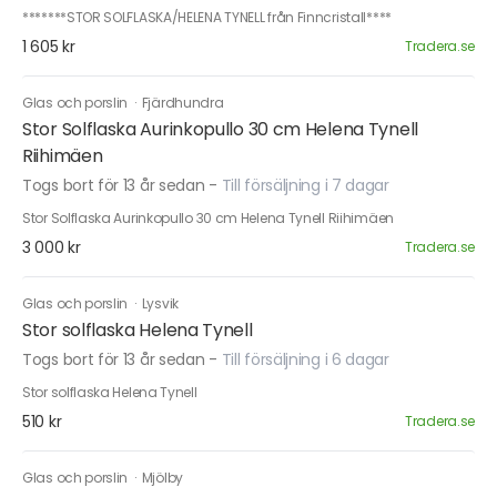
*******STOR SOLFLASKA/HELENA TYNELL från Finncristall****
1 605 kr
Tradera.se
Glas och porslin
·
Fjärdhundra
Stor Solflaska Aurinkopullo 30 cm Helena Tynell
Riihimäen
Togs bort för 13 år sedan
-
Till försäljning i 7 dagar
Stor Solflaska Aurinkopullo 30 cm Helena Tynell Riihimäen
3 000 kr
Tradera.se
Glas och porslin
·
Lysvik
Stor solflaska Helena Tynell
Togs bort för 13 år sedan
-
Till försäljning i 6 dagar
Stor solflaska Helena Tynell
510 kr
Tradera.se
Glas och porslin
·
Mjölby