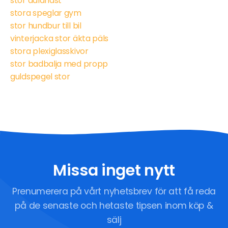
stor dalahäst
stora speglar gym
stor hundbur till bil
vinterjacka stor äkta päls
stora plexiglasskivor
stor badbalja med propp
guldspegel stor
Missa inget nytt
Prenumerera på vårt nyhetsbrev för att få reda
på de senaste och hetaste tipsen inom köp &
sälj