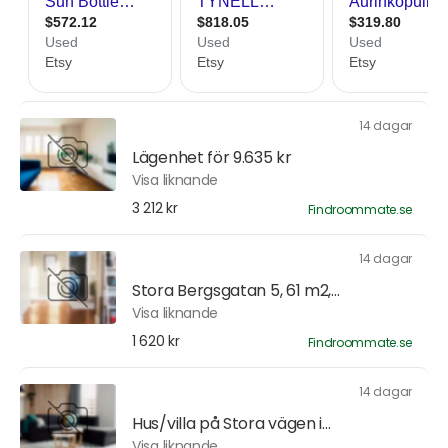
14 dagar
Lägenhet för 9.635 kr
Visa liknande
3 212 kr
Findroommate.se
14 dagar
Stora Bergsgatan 5, 61 m2,...
Visa liknande
1 620 kr
Findroommate.se
14 dagar
Hus/villa på Stora vägen i...
Visa liknande