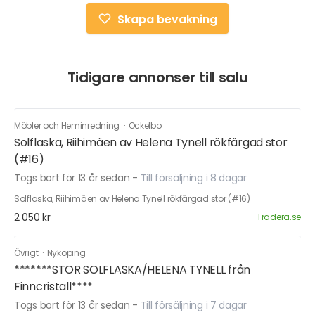
Skapa bevakning
Tidigare annonser till salu
Möbler och Heminredning
·
Ockelbo
Solflaska, Riihimäen av Helena Tynell rökfärgad stor
(#16)
Togs bort för 13 år sedan
-
Till försäljning i 8 dagar
Solflaska, Riihimäen av Helena Tynell rökfärgad stor (#16)
2 050 kr
Tradera.se
Övrigt
·
Nyköping
*******STOR SOLFLASKA/HELENA TYNELL från
Finncristall****
Togs bort för 13 år sedan
-
Till försäljning i 7 dagar