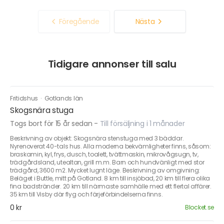
Föregående
Nästa
Tidigare annonser till salu
Fritidshus
·
Gotlands län
Skogsnära stuga
Togs bort för 15 år sedan
-
Till försäljning i 1 månader
Beskrivning av objekt: Skogsnära stenstuga med 3 bäddar.
Nyrenoverat 40-tals hus. Alla moderna bekvämligheter finns, såsom:
braskamin, kyl, frys, dusch, toalett, tvättmaskin, mikrovågsugn, tv,
trädgårdsland, utealtan, grill m.m. Barn och hundvänligt med stor
trädgård, 3600 m2. Mycket lugnt läge. Beskrivning av omgivning:
Beläget i Buttle, mitt på Gotland. 8 km till insjöbad, 20 km till flera olika
fina badstränder. 20 km till närmaste samhälle med ett flertal affärer.
35 km till Visby där flyg och färjeförbindelserna finns.
0 kr
Blocket.se