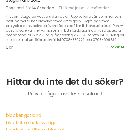
Stuga Fårö 2012
Togs bort för 14 år sedan
-
Till försäljning i 3 månader
Trivsam stuga på västra sidan av ön. Upplev Fårö vår, sommar och
höst. Närhet till naturreservat med rikt fågelliv. Lugnt läge med
omtyckta och vackra strövområden ca 1 km till havet, stenkust. Pentry,
dusch, wc, elvärme,TV, micro m.m Byte lördagar.Inga husdjur. Ledig
högsäsong-2012 v 25 Ledig lågsäsong v 20-23 samt v 34-39 Ring för
mer information. Säkrast kväll tel 0708-836226 eller 0708-609836
0 kr
Blocket.se
Hittar du inte det du söker?
Prova någon av dessa sökord
blocket gotland
blocket se hela sverige
hundvalpar till salu blocket