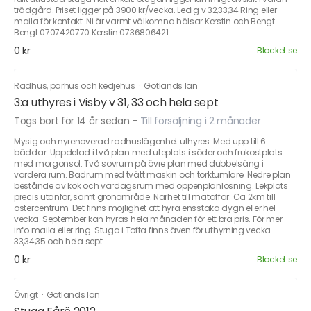
trädgård. Priset ligger på 3900 kr/vecka. Ledig v 32,33,34 Ring eller
maila för kontakt. Ni är varmt välkomna hälsar Kerstin och Bengt.
Bengt 0707420770 Kerstin 0736806421
0 kr
Blocket.se
Radhus, parhus och kedjehus
·
Gotlands län
3:a uthyres i Visby v 31, 33 och hela sept
Togs bort för 14 år sedan
-
Till försäljning i 2 månader
Mysig och nyrenoverad radhuslägenhet uthyres. Med upp till 6
bäddar. Uppdelad i två plan med uteplats i söder och frukostplats
med morgonsol. Två sovrum på övre plan med dubbelsäng i
vardera rum. Badrum med tvätt maskin och torktumlare. Nedre plan
bestånde av kök och vardagsrum med öppenplanlösning. Lekplats
precis utanför, samt grönområde. Närhet till mataffär. Ca 2km till
östercentrum. Det finns möjlighet att hyra ensstaka dygn eller hel
vecka. September kan hyras hela månaden för ett bra pris. För mer
info maila eller ring. Stuga i Tofta finns även för uthyrning vecka
33,34,35 och hela sept.
0 kr
Blocket.se
Övrigt
·
Gotlands län