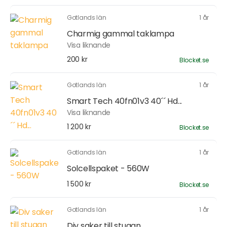
Gotlands län
1 år
Charmig gammal taklampa
Visa liknande
200 kr
Blocket.se
Gotlands län
1 år
Smart Tech 40fn01v3 40´´ Hd...
Visa liknande
1 200 kr
Blocket.se
Gotlands län
1 år
Solcellspaket - 560W
1 500 kr
Blocket.se
Gotlands län
1 år
Div saker till stugan