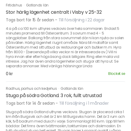
Fritidshus
·
Gotlands län
Stor härlig lägenhet centralt i Visby v 25-32
Togs bort för 15 år sedan
-
Till försäljning i 22 dagar
4:a på ca 100 kvm uthyres veckovis över hela sommaren. Endast 5
minuters promenad till Östercentrum. 3 sovrum med 4 - 5
sängplatser. Balkong från stora sovrummet där ni kan njuta av solen
på kvällen. Härlig lägenhet i lugnt område. Nära till mataffär samt
Östercentrum med sitt utbud av restauranger och butiker m.m. Hyra
från 8000:- (beroende på vilka veckor ni är intresserade av.) Vill ni
hyra innan eller efter högsäsong dock billigare. Ring eller maila vid
intresse. Jag har även andra lägenheter och stugor att hyra ut. Se
separata annonser. Med vänliga hälsningar Linda
0 kr
Blocket.se
Radhus, parhus och kedjehus
·
Gotlands län
Stuga på södra Gotland. 3 rok, fullt utrustad
Togs bort för 14 år sedan
-
Till försäljning i 1 månader
Stuga på södra Gotland uthyres veckovis. Stugan är placerad cirka 1
km ifrån Burgsvik och det är 2 km till Burgsviks hamn. Det är 3 rum och
kök, två badrum med dusch i varje. Sammanlagt 80 kvm. Upp till fem
bäddar. Det finns även tvättmaskin, torktumlare och diskmaskin. En
fullt utrustad stuga helt enkelt. Stugan ligger lummigt avskilt i våran