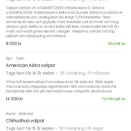
Valpar väntas v10 e:S44487/2005 Viltskräckens G I Ärland
u:S28958/2006 Trottatorparns Akita won Dunder. Båda hundarna är
välmeriterade och avelsgokända enligt TJTK föreskrifter. Tiken
används till drev och grytjakt, med drevtider runt timman och hög
skärpa i gryt. Dettta är andra kullen på tiken, första kullen blir två år i
mars och visat goda resutat i skogen. Valparna väntas ha hög
jaktlust och skärpa,ring vid intresse.
8 000 kr
Blocket.se
Djur
·
Tjörn
American Akita valpar
Togs bort för 14 år sedan
-
Till försäljning i 8 månader
Vi har två leveransklara hanvalpar kvar. De säljs enl. SKKs regler.
Vaccinerade, chippade, registrerade i SKK, avmaskade, dolda fel
försäkrade. Mer info på hemsidan www.rockports.dinstudio.se
14 000 kr
Fyndtorget.se
Hund
·
Mölndal
Chihuahua valpar
Togs bort för 15 år sedan
-
Till försäljning i 16 dagar