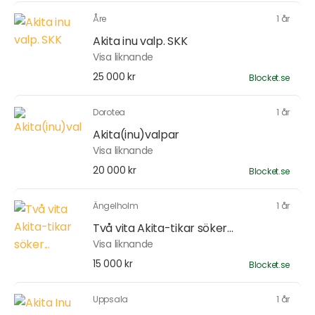
Åre
1 år
Akita inu valp. SKK
Visa liknande
25 000 kr
Blocket.se
Dorotea
1 år
Akita(inu)valpar
Visa liknande
20 000 kr
Blocket.se
Ängelholm
1 år
Två vita Akita-tikar söker...
Visa liknande
15 000 kr
Blocket.se
Uppsala
1 år