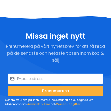
Missa inget nytt
Prenumerera på vårt nyhetsbrev för att få reda
på de senaste och hetaste tipsen inom köp &
sälj
Prenumerera
Genom att klicka på "Prenumerera" bekräftar du att du tagit del av
AllaAnnonsers´s
Användarvillkor
och
Personuppgifter