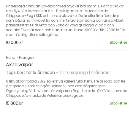
Underbara chihuahuavalpar med mycket bra stam! De är tio veckor
den 5/4. Vid leverans är de: -Besiktigade ua -Vaccinerade -
Chippade -Reg i SKK och Jordbruksverket De är efter fina föräldrar
som båda har mycket fin och meriterad stamtalva och är självklart
patellatestade ua! Akita och Zorro är väldigt pigga, glada och
sociala! Tiken är svart och hanen brun. Hane: 10000 kr Tik: 12000 kr För
mer info ring eller maila gärna!
10 000 kr
Blocket.se
Hund
·
Hisingen
Akita valpar
Togs bort för 15 år sedan
-
Till försäljning i 1 månader
6 tik valpar födda 28/2 söker nya kärleksfulla hem. Tre är röda och tre
är tigrerade. I priset ingår: Höftleds- och armbågsröntgen
Ögonlysning Vid leverans är valparna Registrerade i SKK Vaccinerade
Chippade Avmaskade Veterinär besiktigade
15 000 kr
Blocket.se