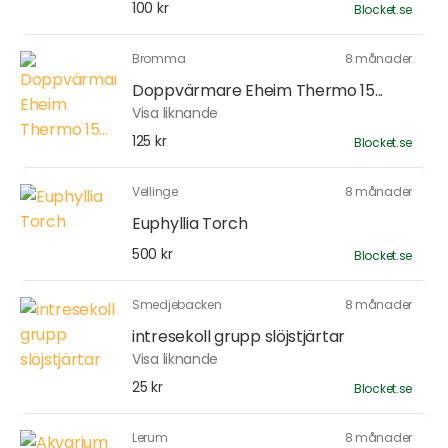
100 kr
Blocket.se
Bromma
8 månader
Doppvärmare Eheim Thermo 15...
Visa liknande
125 kr
Blocket.se
Vellinge
8 månader
Euphyllia Torch
500 kr
Blocket.se
Smedjebacken
8 månader
intresekoll grupp slöjstjärtar
Visa liknande
25 kr
Blocket.se
Lerum
8 månader