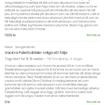
övriga tillbehör medföljer Ett tätt och bra akvarium har även en
affischbakgrund, som kan följa med om så önskas. säljes nu för en
bråkdel av nypriset Så passa på att införskaffa ett akvarium till rätt
pris, en mycket bra storlek på akvarium som du lätt får balans i, det är
betydligt mindre jobb med stora akvarium jämfört med små, och du
får betydligt snabbare balans i ett stort akvarium, och fiskarna trivs
bättre och håller sig friskare med bra utrymme. Maila mig gärna om
du vill veta mera, MVH Christer
1 500 kr
Blocket.se
Fiskar
·
Kungsholmen
Vackra Palettciklider roliga att följa
Togs bort för 15 år sedan
-
Till försäljning i 4 dagar
3 hanar i olika storlekar och 1 hona för endast 100 kr 1 cm småfisk
(Palettciklidungar) kan köpas för 10 kr/st Har du en hona och en hane
eller fler av denna tacksamma fisk så kommer det inte att dröja länge
förrän de börjar "leka" Palettcikliden är en av de mest underskattade
vackra små ciklider (8cm) Skötsel: En fredlig teritorriel art, som
kommer att må prima i det akvarium som innehåller steniga
gömställen och gillar mycket växter. Går bra med de fredliga arterna.
Fortplantning: Lätt, lägger sina ägg i grottor. Honorna vakar över
äggen och de unga, medan hanarna vaktar territoriet.
0 kr
Blocket.se