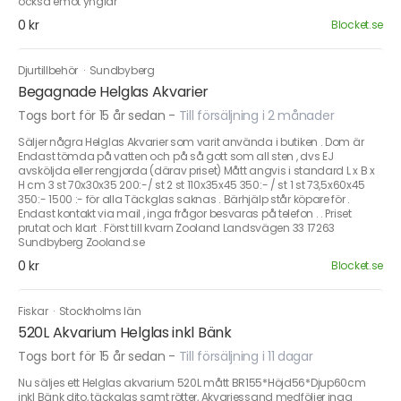
också emot ynglar
0 kr
Blocket.se
Djurtillbehör
·
Sundbyberg
Begagnade Helglas Akvarier
Togs bort för 15 år sedan
-
Till försäljning i 2 månader
Säljer några Helglas Akvarier som varit använda i butiken . Dom är
Endast tömda på vatten och på så gott som all sten , dvs EJ
avsköljda eller rengjorda (därav priset) Mått angvis i standard L x B x
H cm 3 st 70x30x35 200:-/ st 2 st 110x35x45 350:- / st 1 st 73,5x60x45
350:- 1500 :- för alla Täckglas saknas . Bärhjälp står köpare för .
Endast kontakt via mail , inga frågor besvaras på telefon . . Priset
prutat och klart . Först till kvarn Zooland Landsvägen 33 17263
Sundbyberg Zooland.se
0 kr
Blocket.se
Fiskar
·
Stockholms län
520L Akvarium Helglas inkl Bänk
Togs bort för 15 år sedan
-
Till försäljning i 11 dagar
Nu säljes ett Helglas akvarium 520L mått BR155*Höjd56*Djup60cm
inkl Bänk dito, täckglas samt rötter, Akvariessand medföljer inga