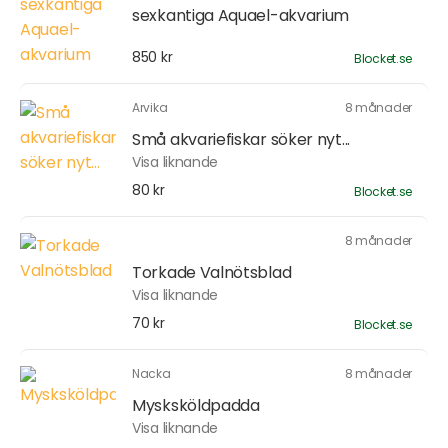
sexkantiga Aquael-akvarium
850 kr
Blocket.se
Arvika
8 månader
Små akvariefiskar söker nyt...
Visa liknande
80 kr
Blocket.se
8 månader
Torkade Valnötsblad
Visa liknande
70 kr
Blocket.se
Nacka
8 månader
Mysksköldpadda
Visa liknande