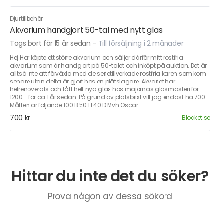
Djurtillbehör
Akvarium handgjort 50-tal med nytt glas
Togs bort för 15 år sedan
-
Till försäljning i 2 månader
Hej Har köpte ett större akvarium och säljer därför mitt rostfria
akvarium som är handgjort på 50-talet och inköpt på auktion. Det är
alltså inte att förväxla med de serietillverkade rostfria karen som kom
senare utan detta är gjort hos en plåtslagare. Akvariet har
helrenoverats och fått helt nya glas hos majornas glasmästeri för
1200:- för ca 1 år sedan. På grund av platsbrist vill jag endast ha 700:-
Måtten är följande 100 B 50 H 40 D Mvh Oscar
700 kr
Blocket.se
Hittar du inte det du söker?
Prova någon av dessa sökord