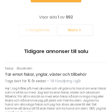
Visar sida
1
av
892
Föregående
Nästa
Tidigare annonser till salu
Fiskar
·
Stockholm
Tar emot fiskar, ynglar, växter och tillbehör
Togs bort för 15 år sedan
-
Till försäljning i Igår
Hej ! Jag håller på med akvarier och vill gärna ta hand om eran fiskar
som ni vill bli av med. Jag kan ta eran fiskar, växter och akvarium
tillbehör. För att ni ska bli av med eran fiskar så kan ni ringa mig eller
Maila och då kommer jag på plats och hämta dem. Jag kan ta
hand om alla slags fiskar och jag har stora akvarier till det. Det
kommer att bli kul att få eran fiskar och ta hand om dem. OBS: jag tar