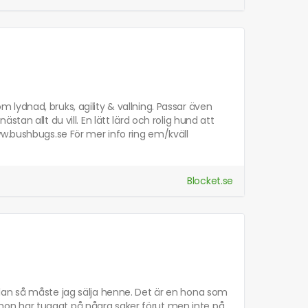
lydnad, bruks, agility & vallning. Passar även
an allt du vill. En lätt lärd och rolig hund att
ww.bushbugs.se För mer info ring em/kväll
Blocket.se
lan så måste jag sälja henne. Det är en hona som
s. hon har tuggat på några saker förut men inte på