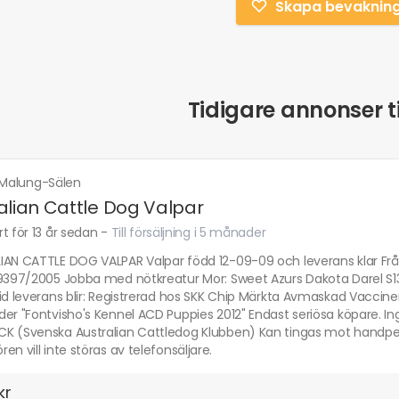
Skapa bevaknin
Tidigare annonser ti
Malung-Sälen
alian Cattle Dog Valpar
t för 13 år sedan
-
Till försäljning i 5 månader
IAN CATTLE DOG VALPAR Valpar född 12-09-09 och leverans klar Från
29397/2005 Jobba med nötkreatur Mor: Sweet Azurs Dakota Darel S1
id leverans blir: Registrerad hos SKK Chip Märkta Avmaskad Vaccine
er "Fontvisho's Kennel ACD Puppies 2012" Endast seriösa köpare. Ing
K (Svenska Australian Cattledog Klubben) Kan tingas mot handpenn
en vill inte störas av telefonsäljare.
kr