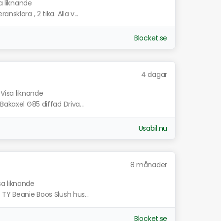
a liknande
sklara , 2 tika. Alla v...
Blocket.se
4 dagar
Visa liknande
Bakaxel G85 diffad Driva...
Usabil.nu
8 månader
sa liknande
 TY Beanie Boos Slush hus...
Blocket.se