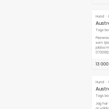
Hund
·
Austr
Togs bor
Planerad
som tjän
jobba me
07309123
13 000
Hund
·
Austr
Togs bor
Jag har
är väldi