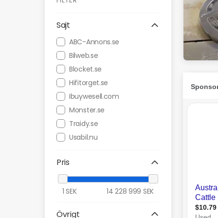
FILTER
Sajt
ABC-Annons.se
Bilweb.se
Blocket.se
Hifitorget.se
Ibuywesell.com
Monster.se
Traidy.se
Usabil.nu
Pris
1
SEK
14 228 999
SEK
Övrigt