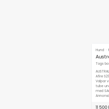
Hund
·
Austr
Togs bor
AUSTRAL
Afire S
Valpar v
tube und
med SAC
Annonsör
11 500 