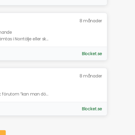
8 månader
knande
as i Norrtälje eller sk...
Blocket.se
8 månader
ick förutom ”kan man dö...
Blocket.se