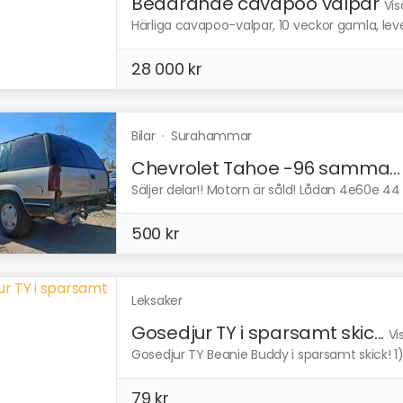
Bedårande cavapoo valpar
Vis
Härliga cavapoo-valpar, 10 veckor gamla, leveran
28 000 kr
Bilar
·
Surahammar
Chevrolet Tahoe -96 samma...
Säljer delar!! Motorn är såld! Lådan 4e60e 44 
500 kr
Leksaker
Gosedjur TY i sparsamt skic...
Vi
Gosedjur TY Beanie Buddy i sparsamt skick! 1)
79 kr