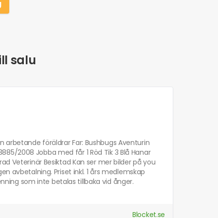
g
ll salu
 arbetande föräldrar Far: Bushbugs Aventurin
3885/2008 Jobba med får 1 Röd Tik 3 Blå Hanar
rad Veterinär Besiktad Kan ser mer bilder på you
en avbetalning. Priset inkl. 1 års medlemskap
ing som inte betalas tillbaka vid ånger.
Blocket.se