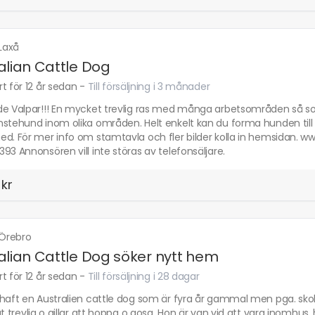
Laxå
alian Cattle Dog
t för 12 år sedan
-
Till försäljning i 3 månader
e Valpar!!! En mycket trevlig ras med många arbetsområden så som 
stehund inom olika områden. Helt enkelt kan du forma hunden till näst
d. För mer info om stamtavla och fler bilder kolla in hemsidan. w
93 Annonsören vill inte störas av telefonsäljare.
 kr
Örebro
alian Cattle Dog söker nytt hem
t för 12 år sedan
-
Till försäljning i 28 dagar
 haft en Australien cattle dog som är fyra år gammal men pga. sko
gt trevlig o gillar att hoppa o gosa. Hon är van vid att vara inomhu