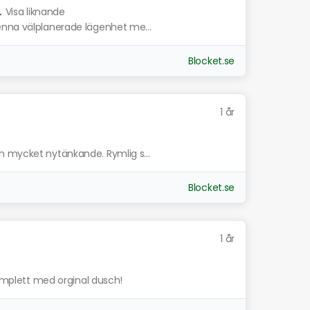
.
Visa liknande
enna välplanerade lägenhet me...
Blocket.se
1 år
h mycket nytänkande. Rymlig s...
Blocket.se
1 år
komplett med orginal dusch!