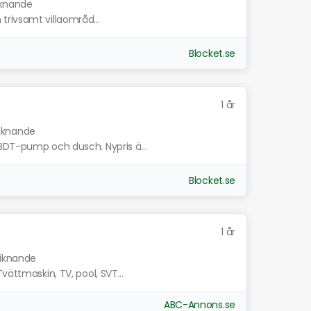
liknande
ch trivsamt villaområd...
Blocket.se
1 år
liknande
BDT-pump och dusch. Nypris ä...
Blocket.se
1 år
liknande
vättmaskin, TV, pool, SVT...
ABC-Annons.se