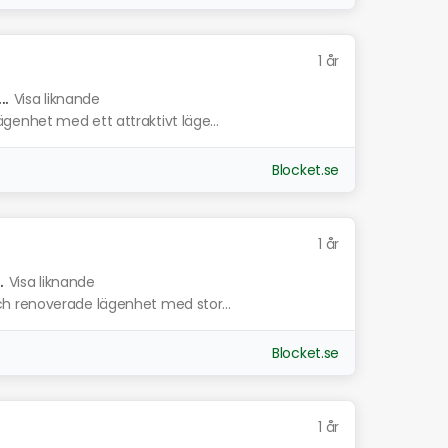
1 år
.
Visa liknande
enhet med ett attraktivt läge...
Blocket.se
1 år
.
Visa liknande
h renoverade lägenhet med stor...
Blocket.se
1 år