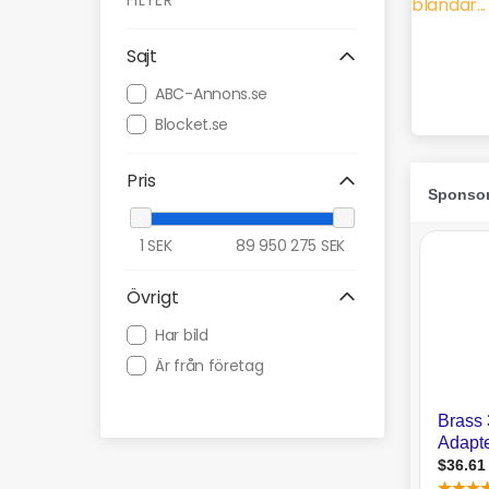
FILTER
Sajt
ABC-Annons.se
Blocket.se
Pris
1
SEK
89 950 275
SEK
Övrigt
Har bild
Är från företag