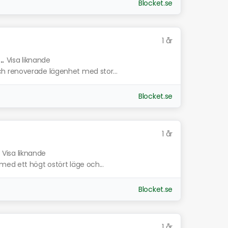
Blocket.se
1 år
.
Visa liknande
h renoverade lägenhet med stor...
Blocket.se
1 år
Visa liknande
ed ett högt ostört läge och...
Blocket.se
1 år