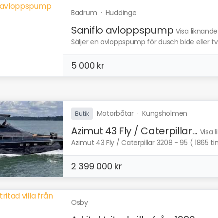
Badrum
·
Huddinge
Saniflo avloppspump
Visa liknande
Säljer en avloppspump för dusch bide eller tvä
5 000 kr
Motorbåtar
·
Kungsholmen
Butik
Azimut 43 Fly / Caterpillar...
Visa 
Azimut 43 Fly / Caterpillar 3208 - 95 ( 1865 
2 399 000 kr
Osby