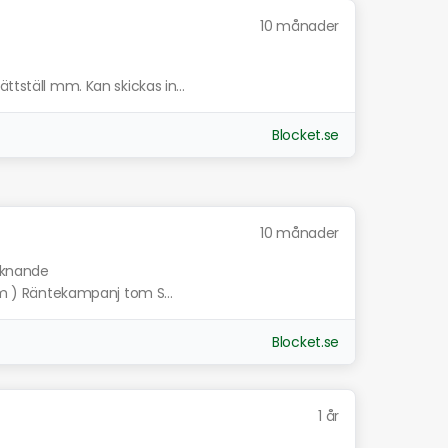
10 månader
ttställ mm. Kan skickas in...
Blocket.se
10 månader
liknande
tim ) Räntekampanj tom S...
Blocket.se
1 år