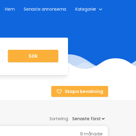
Hem
Senaste annonserna
Kategorier
Sök
Skapa bevakning
Sortering:
8 månader