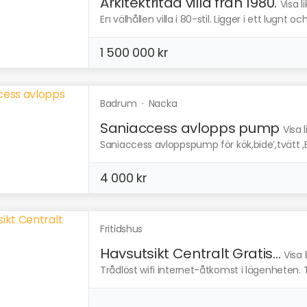
Arkitektritad villa från 1980.
Visa 
En välhållen villa i 80-stil. Ligger i ett lugnt o
1 500 000 kr
Badrum
·
Nacka
Saniaccess avlopps pump
Visa 
Saniaccess avloppspump för kök,bide’,tvätt ,
4 000 kr
Fritidshus
Havsutsikt Centralt Gratis...
Visa 
Trådlöst wifi internet-åtkomst i lägenheten. T