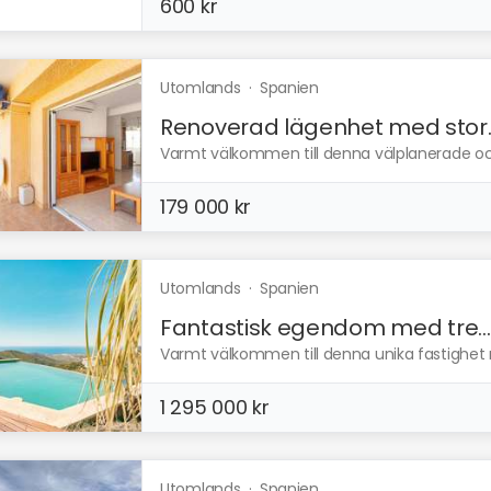
600 kr
Utomlands
·
Spanien
Renoverad lägenhet med stor..
Varmt välkommen till denna välplanerade oc
179 000 kr
Utomlands
·
Spanien
Fantastisk egendom med tre...
Varmt välkommen till denna unika fastighet m
1 295 000 kr
Utomlands
·
Spanien