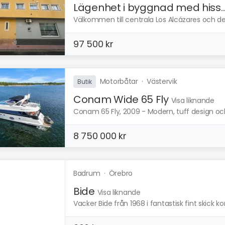
Lägenhet i byggnad med hiss..
Välkommen till centrala Los Alcázares och d
97 500 kr
Motorbåtar
·
Västervik
Butik
Conam Wide 65 Fly
Visa liknande
Conam 65 Fly, 2009 - Modern, tuff design oc
8 750 000 kr
Badrum
·
Örebro
Bide
Visa liknande
Vacker Bide från 1968 i fantastisk fint skick 