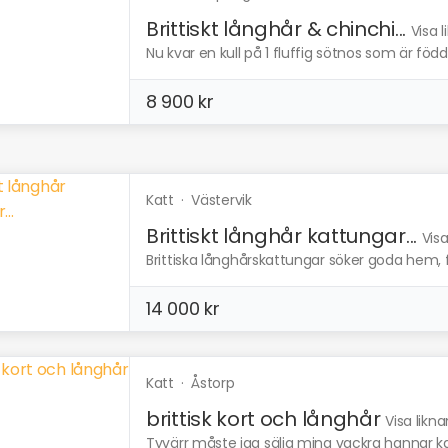
Brittiskt långhår & chinchi...
Visa 
Nu kvar en kull på 1 fluffig sötnos som är född i
8 900 kr
Katt
·
Västervik
Brittiskt långhår kattungar...
Vis
Brittiska långhårskattungar söker goda hem, 
14 000 kr
Katt
·
Åstorp
brittisk kort och långhår
Visa likn
Tyvärr måste jag sälja mina vackra hannar kat