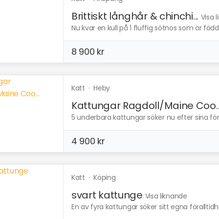
Brittiskt långhår & chinchi...
Visa 
Nu kvar en kull på 1 fluffig sötnos som är född i
8 900 kr
Katt
·
Heby
Kattungar Ragdoll/Maine Coo..
5 underbara kattungar söker nu efter sina för-
4 900 kr
Katt
·
Köping
svart kattunge
Visa liknande
En av fyra kattungar söker sitt egna föralltidhe