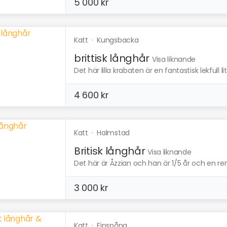
5 000 kr
Katt
·
Kungsbacka
brittisk långhår
Visa liknande
Det här lilla krabaten är en fantastisk lekfull li
4 600 kr
Katt
·
Halmstad
Britisk långhår
Visa liknande
Det här är Åzzian och han är 1/5 år och en renr
3 000 kr
Katt
·
Finspång