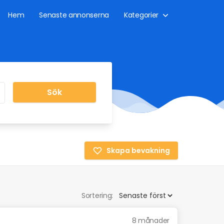
Hem
Senaste annonserna
Kategorier
Sök
Skapa bevakning
Sortering:
8 månader