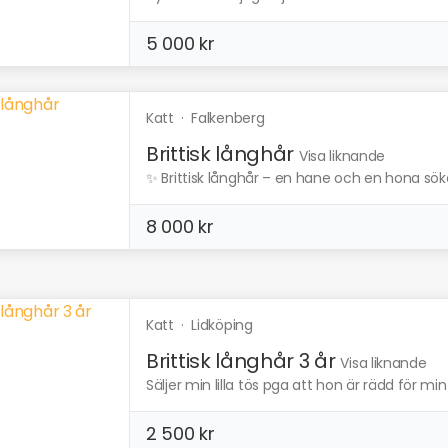
5 000 kr
Katt
·
Falkenberg
Brittisk långhår
Visa liknande
✨ Brittisk långhår – en hane och en hona söke
8 000 kr
Katt
·
Lidköping
Brittisk långhår 3 år
Visa liknande
Säljer min lilla tös pga att hon är rädd för mi
2 500 kr