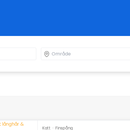
Katt
·
Finspång