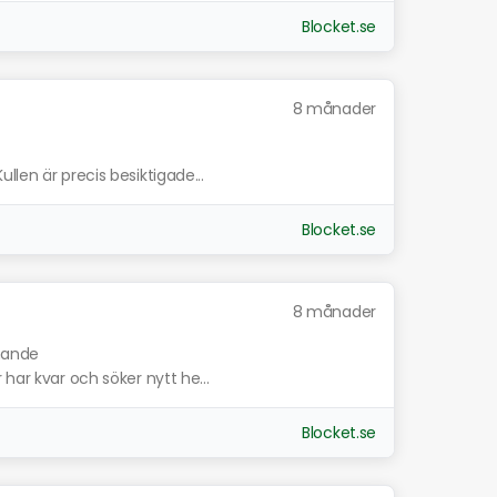
Blocket.se
8 månader
len är precis besiktigade...
Blocket.se
8 månader
knande
har kvar och söker nytt he...
Blocket.se