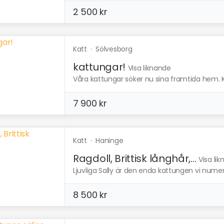
2 500 kr
Katt
·
Sölvesborg
kattungar!
Visa liknande
Våra kattungar söker nu sina framtida hem. Kul
7 900 kr
Katt
·
Haninge
Ragdoll, Brittisk långhår,...
Visa li
Ljuvliga Sally är den enda kattungen vi numer 
8 500 kr