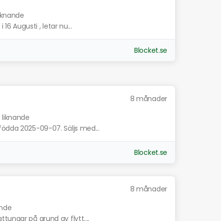
liknande
 16 Augusti , letar nu...
Blocket.se
8 månader
a liknande
födda 2025-09-07. Säljs med...
Blocket.se
8 månader
ande
tungar på grund av flytt....