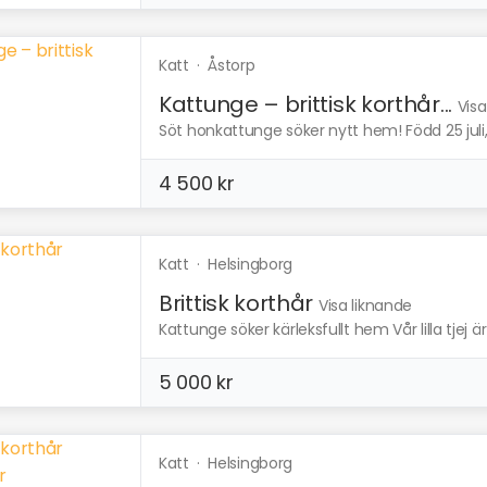
Katt
·
Åstorp
Kattunge – brittisk korthår...
Visa
Söt honkattunge söker nytt hem! Född 25 juli, red
4 500 kr
Katt
·
Helsingborg
Brittisk korthår
Visa liknande
Kattunge söker kärleksfullt hem Vår lilla tjej 
5 000 kr
Katt
·
Helsingborg