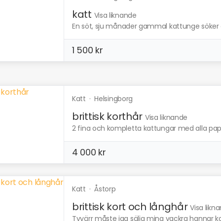
katt
Visa liknande
En söt, sju månader gammal kattunge söker et
1 500 kr
Katt
·
Helsingborg
brittisk korthår
Visa liknande
2 fina och kompletta kattungar med alla papp
4 000 kr
Katt
·
Åstorp
brittisk kort och långhår
Visa likn
Tyvärr måste jag sälja mina vackra hannar kat