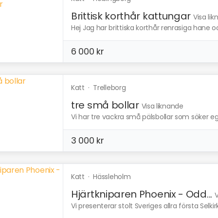
Brittisk korthår kattungar
Visa li
Hej Jag har brittiska korthår renrasiga hane och
6 000 kr
Katt
·
Trelleborg
tre små bollar
Visa liknande
Vi har tre vackra små pälsbollar som söker egn
3 000 kr
Katt
·
Hässleholm
Hjärtkniparen Phoenix - Odd...
V
Vi presenterar stolt Sveriges allra första Selki