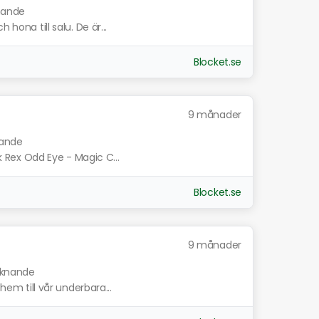
knande
 hona till salu. De är...
Blocket.se
9 månader
nande
rk Rex Odd Eye - Magic C...
Blocket.se
9 månader
liknande
 hem till vår underbara...