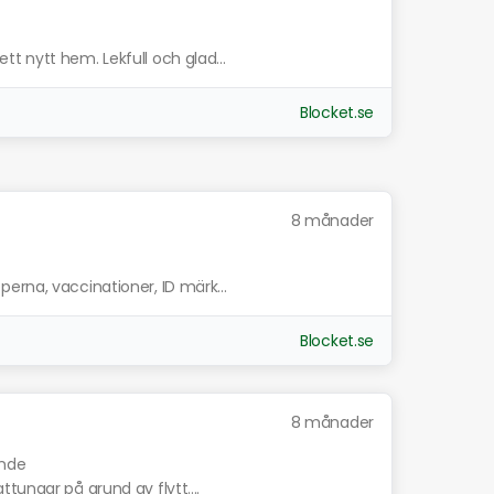
t nytt hem. Lekfull och glad...
Blocket.se
8 månader
erna, vaccinationer, ID märk...
Blocket.se
8 månader
ande
tungar på grund av flytt....