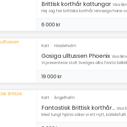
Brittisk korthår kattungar
Visa li
Hej Jag har brittiska korthår renrasiga hane och
6 000 kr
Katt
·
Hässleholm
Gosiga ulltussen Phoenix
Visa lik
Vi presenterar stolt Sveriges allra första Selki
19 000 kr
Katt
·
Ängelholm
Fantastisk Brittisk korthår...
Visa 
Med tungt hjärta söker vi ett nytt, kärleksfullt