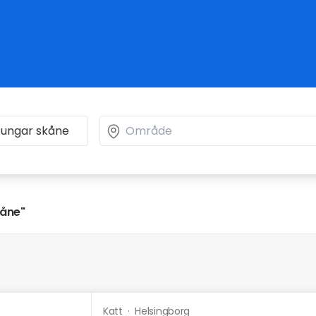
kåne"
Katt
·
Helsingborg