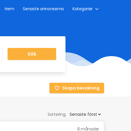
Hem
Senaste annonserna
Kategorier
Sök
Skapa bevakning
Sortering:
8 månader