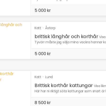
5 000 kr
Katt
·
Åstorp
brittisk långhår och korthår
Visa
Tyvärr måste jag sälja mina vackra hannar kat
5 000 kr
Katt
·
Lund
Brittisk korthår kattungar
Visa li
Här har ni riktigt söta kattungar som snart är l
8 500 kr