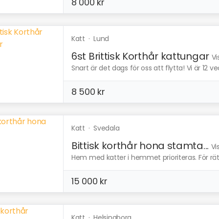
8 000 kr
Katt
·
Lund
6st Brittisk Korthår kattungar
Vi
Snart är det dags för oss att flytta! Vi är 12
8 500 kr
Katt
·
Svedala
Bittisk korthår hona stamta...
Vi
Hem med katter i hemmet prioriteras. För rätt 
15 000 kr
Katt
·
Helsingborg