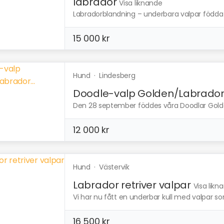
labrador
Visa liknande
Labradorblandning – underbara valpar födda 1 o
15 000 kr
Hund
·
Lindesberg
Doodle-valp Golden/Labrador.
Den 28 september föddes våra Doodlar Golden 
12 000 kr
Hund
·
Västervik
Labrador retriver valpar
Visa likn
Vi har nu fått en underbar kull med valpar som
16 500 kr