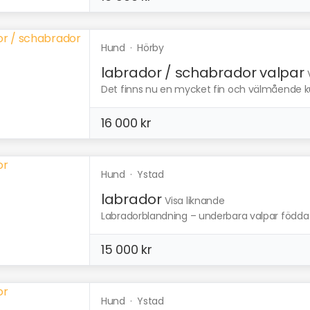
Hund
·
Hörby
labrador / schabrador valpar
Det finns nu en mycket fin och välmående kul
16 000 kr
Hund
·
Ystad
labrador
Visa liknande
Labradorblandning – underbara valpar födda 1 o
15 000 kr
Hund
·
Ystad