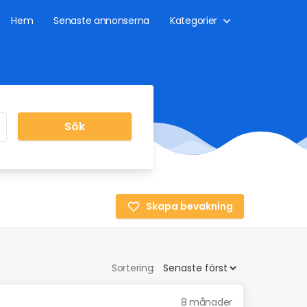
Hem
Senaste annonserna
Kategorier
Sök
Skapa bevakning
Sortering:
8 månader