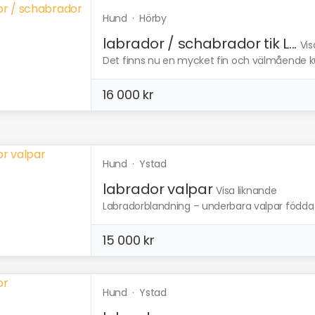
Hund
·
Hörby
labrador / schabrador tik L...
Vis
Det finns nu en mycket fin och välmående kul
16 000 kr
Hund
·
Ystad
labrador valpar
Visa liknande
Labradorblandning – underbara valpar födda 1 
15 000 kr
Hund
·
Ystad