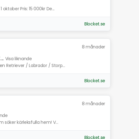
ktober Pris: 15 000kr De...
Blocket.se
8 månader
..
Visa liknande
Retriever / Labrador / Storp...
Blocket.se
8 månader
ande
 söker kärleksfulla hem! V...
Blocket.se