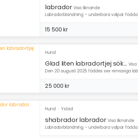
labrador
Visa liknande
Labradorblandning – underbara valpar födda 1 
15 500 kr
Hund
Glad liten labradortjej sök...
Visa
Den 20 augusti 2025 föddes sex renrasiga labr
25 000 kr
Hund
·
Ystad
shabrador labrador
Visa liknande
Labradorblandning – underbara valpar födda 1 o