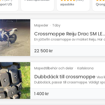
Mopeder
·
Täby
Crossmoppe Reiju Drac SM LE..
En jättefin crossmoppe av märket Reiju. Har al
22 500 kr
Mopedtillbehör och delar
·
Karlskrona
Dubbdäck till crossmoppe
Visa 
Dubbdäck, passar till crossmoppe. Väldigt s
1 400 kr