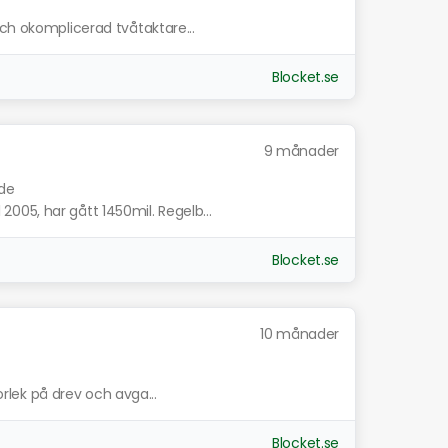
och okomplicerad tvåtaktare...
Blocket.se
9 månader
nde
05, har gått 1450mil. Regelb...
Blocket.se
10 månader
torlek på drev och avga...
Blocket.se