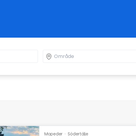
Mopeder
·
Södertälje