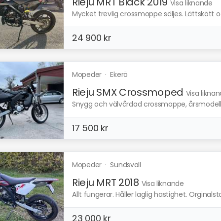
Rieju MRT Black 2019
Visa liknande
Mycket trevlig crossmoppe säljes. Lättskött 
24 900 kr
Mopeder
·
Ekerö
Rieju SMX Crossmoped
Visa likna
Snygg och välvårdad crossmoppe, årsmodell 20
17 500 kr
Mopeder
·
Sundsvall
Rieju MRT 2018
Visa liknande
Allt fungerar. Håller laglig hastighet. Orginals
23 000 kr