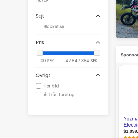
FILTER
Sajt
Blocket.se
Pris
100
SEK
42 847 384
SEK
Övrigt
Har bild
Är från företag