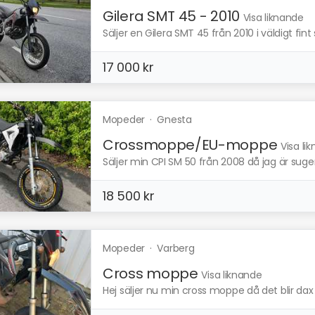
Gilera SMT 45 - 2010
Visa liknande
Säljer en Gilera SMT 45 från 2010 i väldigt fint s
17 000 kr
Mopeder
·
Gnesta
Crossmoppe/EU-moppe
Visa li
Säljer min CPI SM 50 från 2008 då jag är sugen 
18 500 kr
Mopeder
·
Varberg
Cross moppe
Visa liknande
Hej säljer nu min cross moppe då det blir dax fö