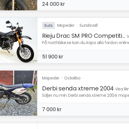
24 000 kr
Mopeder
·
Sundsvall
Butik
Rieju Drac SM PRO Competiti...
V
På northbike.se kan du köpa alla fordon online
51 900 kr
Mopeder
·
Ockelbo
Derbi senda xtreme 2004
Visa li
Säljer nu min Derbi senda xtreme 2004 moped
7 000 kr