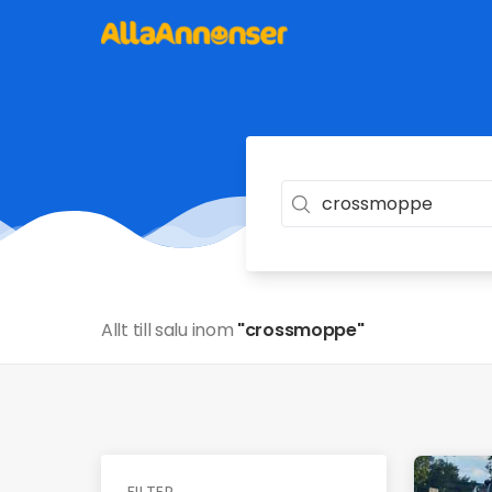
Allt till salu inom
"crossmoppe"