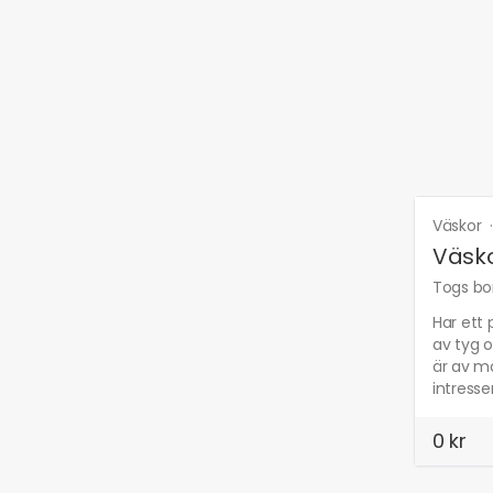
Väskor
Väsko
Togs bor
Har ett 
av tyg 
är av mä
intress
0 kr