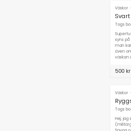
Väskor
Svart
Togs bor
Supertuf
syns på 
man kan 
även om 
väskan o
500 kr
Väskor
Rygg
Togs bor
Hej, jag
(militär
Snygg oc