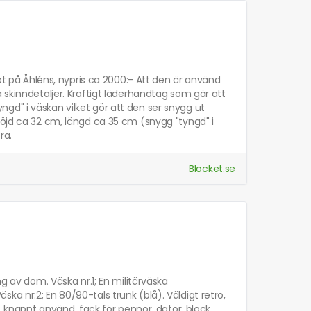
öpt på Åhléns, nypris ca 2000:- Att den är använd
 skinndetaljer. Kraftigt läderhandtag som gör att
gd" i väskan vilket gör att den ser snygg ut
höjd ca 32 cm, längd ca 35 cm (snygg "tyngd" i
ra.
Blocket.se
ng av dom. Väska nr.1; En militärväska
Väska nr.2; En 80/90-tals trunk (blå). Väldigt retro,
), knappt använd. fack för pennor, dator, block