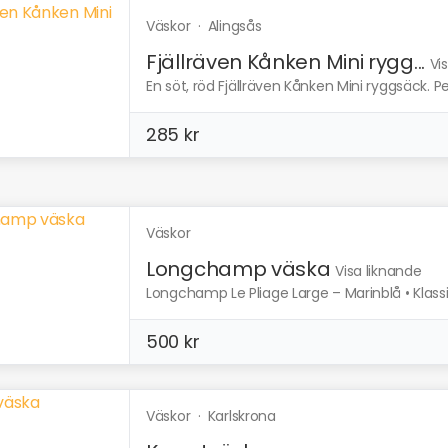
Väskor
·
Alingsås
Fjällräven Kånken Mini rygg...
Vi
En söt, röd Fjällräven Kånken Mini ryggsäck. Pe
285 kr
Väskor
Longchamp väska
Visa liknande
Longchamp Le Pliage Large – Marinblå • Klassis
500 kr
Väskor
·
Karlskrona