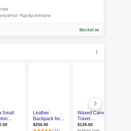
nande
polyamid -1%polyurethane
Blocket.se