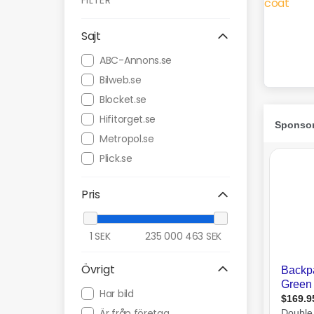
FILTER
Sajt
ABC-Annons.se
Bilweb.se
Blocket.se
Hifitorget.se
Metropol.se
Plick.se
Pris
1
SEK
235 000 463
SEK
Övrigt
Har bild
Är från företag