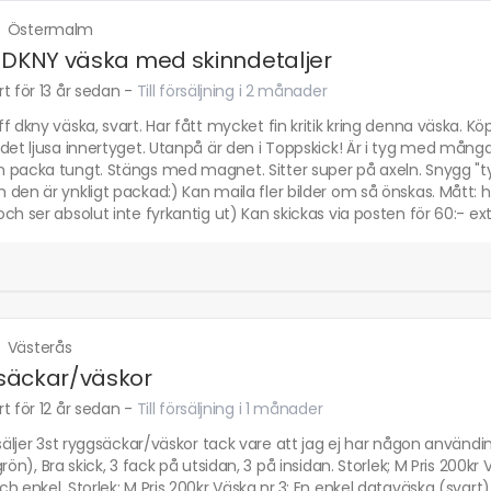
·
Östermalm
 DKNY väska med skinndetaljer
t för 13 år sedan
-
Till försäljning i 2 månader
f dkny väska, svart. Har fått mycket fin kritik kring denna väska. K
det ljusa innertyget. Utanpå är den i Toppskick! Är i tyg med många
packa tungt. Stängs med magnet. Sitter super på axeln. Snygg "tyn
den är ynkligt packad:) Kan maila fler bilder om så önskas. Mått: 
ch ser absolut inte fyrkantig ut) Kan skickas via posten för 60:- ext
·
Västerås
säckar/väskor
t för 12 år sedan
-
Till försäljning i 1 månader
 säljer 3st ryggsäckar/väskor tack vare att jag ej har någon användi
grön), Bra skick, 3 fack på utsidan, 3 på insidan. Storlek; M Pris 200kr 
h enkel. Storlek; M Pris 200kr Väska nr.3; En enkel dataväska (svart