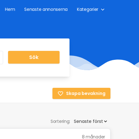
Hem
Senaste annonserna
Kategorier
Sök
Skapa bevakning
Sortering:
8 månader