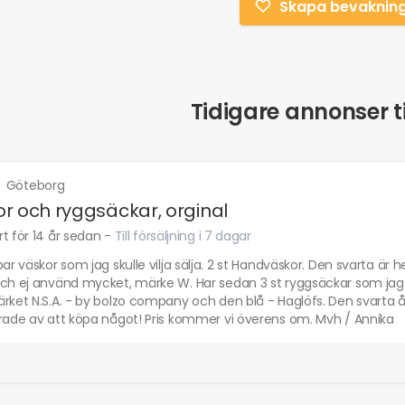
Skapa bevaknin
Tidigare annonser ti
·
Göteborg
r och ryggsäckar, orginal
t för 14 år sedan
-
Till försäljning i 7 dagar
par väskor som jag skulle vilja sälja. 2 st Handväskor. Den svarta ä
och ej använd mycket, märke W. Har sedan 3 st ryggsäckar som jag e
rket N.S.A. - by bolzo company och den blå - Haglöfs. Den svarta å
erade av att köpa något! Pris kommer vi överens om. Mvh / Annika