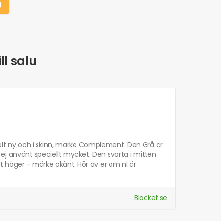
g
ll salu
r helt ny och i skinn, märke Complement. Den Grå är
j använt speciellt mycket. Den svarta i mitten
t höger - märke okänt. Hör av er om ni är
Blocket.se