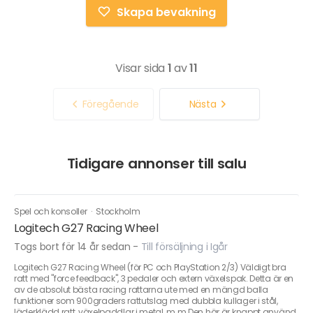
Skapa bevakning
Visar sida
1
av
11
Föregående
Nästa
Tidigare annonser till salu
Spel och konsoller
·
Stockholm
Logitech G27 Racing Wheel
Togs bort för 14 år sedan
-
Till försäljning i Igår
Logitech G27 Racing Wheel (för PC och PlayStation 2/3) Väldigt bra
ratt med "force feedback", 3 pedaler och extern växelspak. Detta är en
av de absolut bästa racing rattarna ute med en mängd balla
funktioner som 900graders rattutslag med dubbla kullager i stål,
läderklädd ratt, växelpaddlar i metal, m.m Den här är knappt använd