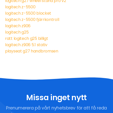
logitech g27 wheel stand pro v2
logitech z-5500
logitech z-5500 blocket
logitech z-5500 fjärrkontroll
logitech z906
logitech g25
ratt logitech g25 billigt
logitech z906 5.1 stativ
playseat g27 handbromsen
Missa inget nytt
Prenumerera på vårt nyhetsbrev för att få reda