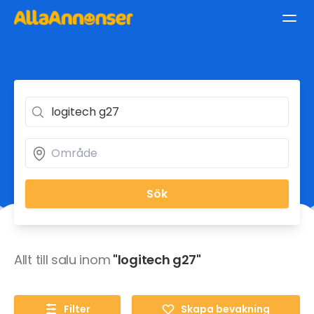
Sök
Allt till salu inom
"logitech g27"
Filter
Skapa bevakning