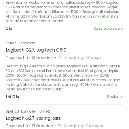
Använda i en vecka, kommer i originalförpackning -- 900:- Logitech
G27 Ratt med pedaler och växelspak, ytterst sällan använd. Ligger i
sin låda sedan 2 månader tillbaka. -- 1300 :- Priser går att diskutera!
Allt finns att hämta Norr om Stockholm. Kan skickas om det önskas
men då tillkommer fraktkostnader!
0 kr
Sweclockers.com
Övrigt
·
Olofström
Logitech G27, Logitech G510
Togs bort för 13 år sedan
-
Till försäljning i 18 dagar
Hejsan! Jag skulle sälja mina prylar. Logitech G27: Ratt som funkar till
PC och PS3 Xbox konsol, Den är använd endast fåtal gånger, Nypris
2000-3000kr. Jag ska ha endast 1200kr. Den är som ny. 1200kr:-
Logitech G510: Inhandlad för 1000kr, Mitt pris 400kr, Levereras i original
kartong, Välskött, kanske bara lite dammigt. 400kr:- Om du ska ha
båda sakerna så blir priset 1500kr:-
1 500 kr
Blocket.se
Spel och konsoller
·
Umeå
Logitech G27 Racing Ratt
Togs bort för 13 år sedan
-
Till försäljning i 24 dagar