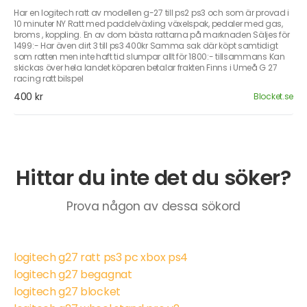
Har en logitech ratt av modellen g-27 till ps2 ps3 och som är provad i
10 minuter NY Ratt med paddelväxling växelspak, pedaler med gas,
broms , koppling. En av dom bästa rattarna på marknaden Säljes för
1499:- Har även dirt 3 till ps3 400kr Samma sak där köpt samtidigt
som ratten men inte haft tid slumpar allt för 1800:- tillsammans Kan
skickas över hela landet köparen betalar frakten Finns i Umeå G 27
racing ratt bilspel
400 kr
Blocket.se
Hittar du inte det du söker?
Prova någon av dessa sökord
logitech g27 ratt ps3 pc xbox ps4
logitech g27 begagnat
logitech g27 blocket