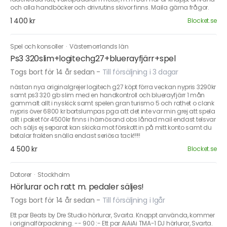
och alla handböcker och drivrutins skivor finns. Maila gärna frågor.
1 400 kr
Blocket.se
Spel och konsoller
·
Västernorrlands län
Ps3 320slim+logitechg27+bluerayfjärr+spel
Togs bort för 14 år sedan
-
Till försäljning i 3 dagar
nästan nya originalgrejer logitech g27 köpt förra veckan nypris 3290kr
samt ps3 320 gb slim med en handkontroll och bluerayfjärr 1 mån
gammalt allt i nyskick samt spelen gran turismo 5 och rathet o clank
nypris över 6800 kr bortslumpas pga att det inte var min grej att spela
allt i paket för 4500kr finns i härnösand obs lånad mail endast telsvar
och säljs ej separat kan skicka mot förskott in på mitt konto samt du
betalar frakten snälla endast seriösa tack!!!!!
4 500 kr
Blocket.se
Datorer
·
Stockholm
Hörlurar och ratt m. pedaler säljes!
Togs bort för 14 år sedan
-
Till försäljning i Igår
Ett par Beats by Dre Studio hörlurar, Svarta. Knappt använda, kommer
i originalförpackning. -- 900 :- Ett par AiAiAi TMA-1 DJ hörlurar, Svarta.