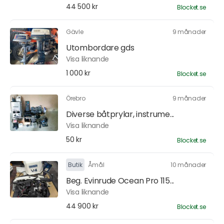
44 500 kr
Blocket.se
Gävle
9 månader
Utombordare gds
Visa liknande
1 000 kr
Blocket.se
Örebro
9 månader
Diverse båtprylar, instrume...
Visa liknande
50 kr
Blocket.se
Butik
Åmål
10 månader
Beg. Evinrude Ocean Pro 115...
Visa liknande
44 900 kr
Blocket.se