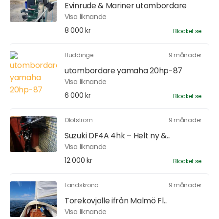
Evinrude & Mariner utombordare
Visa liknande
8 000 kr
Blocket.se
Huddinge
9 månader
utombordare yamaha 20hp-87
Visa liknande
6 000 kr
Blocket.se
Olofström
9 månader
Suzuki DF4A 4hk – Helt ny &...
Visa liknande
12 000 kr
Blocket.se
Landskrona
9 månader
Torekovjolle ifrån Malmö Fl...
Visa liknande