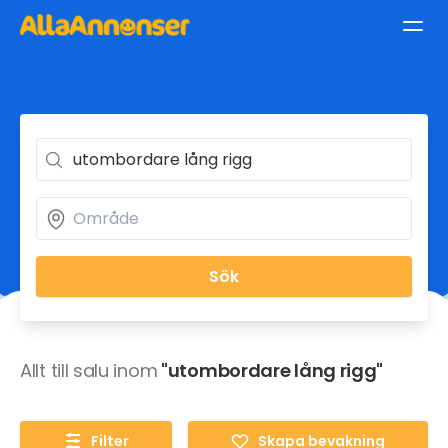
Sök
Allt till salu inom
"utombordare lång rigg"
Filter
Skapa bevakning