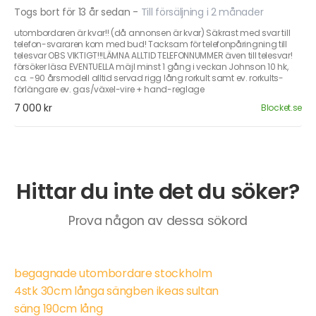
Togs bort för 13 år sedan
-
Till försäljning i 2 månader
utombordaren är kvar!! (då annonsen är kvar) Säkrast med svar till
telefon-svararen kom med bud! Tacksam för telefonpåringning till
telesvar OBS VIKTIGT!!!LÄMNA ALLTID TELEFONNUMMER även till telesvar!
försöker läsa EVENTUELLA mäjl minst 1 gång i veckan Johnson 10 hk,
ca. -90 årsmodell alltid servad rigg lång rorkult samt ev. rorkults-
förlängare ev. gas/växel-vire + hand-reglage
7 000 kr
Blocket.se
Hittar du inte det du söker?
Prova någon av dessa sökord
begagnade utombordare stockholm
4stk 30cm långa sängben ikeas sultan
säng 190cm lång