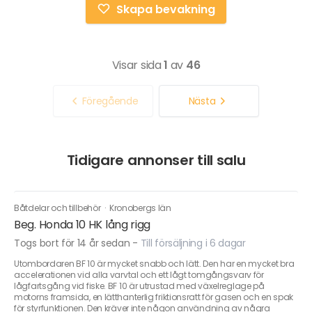
Skapa bevakning
Visar sida
1
av
46
Föregående
Nästa
Tidigare annonser till salu
Båtdelar och tillbehör
·
Kronobergs län
Beg. Honda 10 HK lång rigg
Togs bort för 14 år sedan
-
Till försäljning i 6 dagar
Utombordaren BF 10 är mycket snabb och lätt. Den har en mycket bra
accelerationen vid alla varvtal och ett lågt tomgångsvarv för
lågfartsgång vid fiske. BF 10 är utrustad med växelreglage på
motorns framsida, en lätthanterlig friktionsratt för gasen och en spak
för styrfunktionen. Den kräver inte någon användning av några