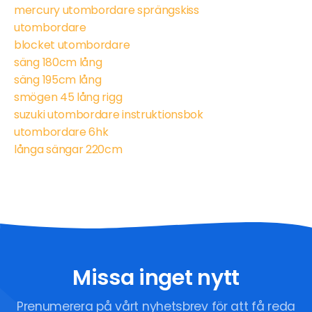
mercury utombordare sprängskiss
utombordare
blocket utombordare
säng 180cm lång
säng 195cm lång
smögen 45 lång rigg
suzuki utombordare instruktionsbok
utombordare 6hk
långa sängar 220cm
Missa inget nytt
Prenumerera på vårt nyhetsbrev för att få reda