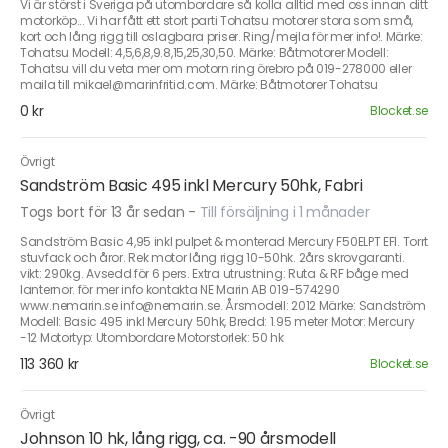
Vi är störst i Sveriga på utombordare så kolla alltid med oss innan ditt
motorköp... Vi har fått ett stort parti Tohatsu motorer stora som små,
kort och lång rigg till oslagbara priser. Ring/mejla för mer info!. Märke:
Tohatsu Modell: 4,5,6,8,9.8,15,25,30,50. Märke: Båtmotorer Modell:
Tohatsu vill du veta mer om motorn ring örebro på 019-278000 eller
maila till mikael@marinfritid.com. Märke: Båtmotorer Tohatsu
0 kr
Blocket.se
Övrigt
Sandström Basic 495 inkl Mercury 50hk, Fabri
Togs bort för 13 år sedan
-
Till försäljning i 1 månader
Sandström Basic 4,95 inkl pulpet & monterad Mercury F50ELPT EFI. Torrt
stuvfack och åror. Rek motor lång rigg 10-50hk. 2års skrovgaranti.
vikt: 290kg. Avsedd för 6 pers. Extra utrustning: Ruta & RF båge med
lanternor. för mer info kontakta NE Marin AB 019-574290
www.nemarin.se info@nemarin.se. Årsmodell: 2012 Märke: Sandström
Modell: Basic 495 inkl Mercury 50hk, Bredd: 1.95 meter Motor: Mercury
-12 Motortyp: Utombordare Motorstorlek: 50 hk
113 360 kr
Blocket.se
Övrigt
Johnson 10 hk, lång rigg, ca. -90 årsmodell