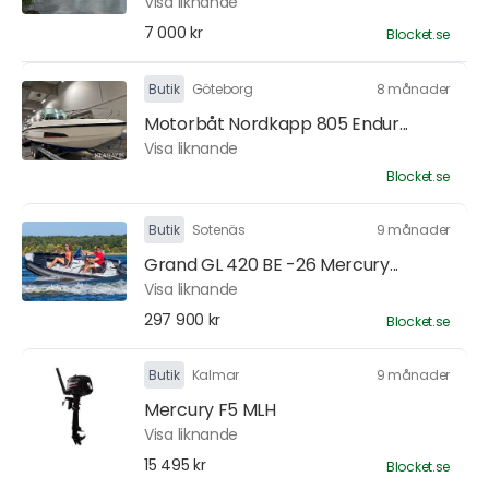
Visa liknande
7 000 kr
Blocket.se
Butik
Göteborg
8 månader
Motorbåt Nordkapp 805 Endur...
Visa liknande
Blocket.se
Butik
Sotenäs
9 månader
Grand GL 420 BE -26 Mercury...
Visa liknande
297 900 kr
Blocket.se
Butik
Kalmar
9 månader
Mercury F5 MLH
Visa liknande
15 495 kr
Blocket.se