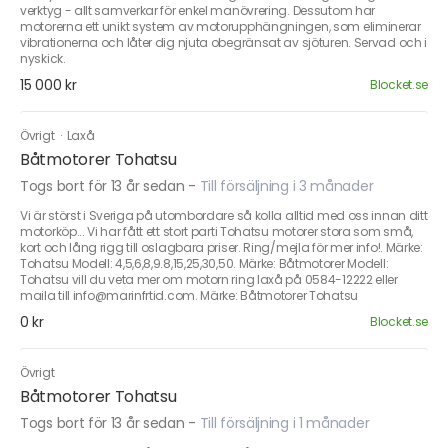
verktyg - allt samverkar för enkel manövrering. Dessutom har
motorerna ett unikt system av motorupphängningen, som eliminerar
vibrationerna och låter dig njuta obegränsat av sjöturen. Servad och i
nyskick.
15 000 kr
Blocket.se
Övrigt
·
Laxå
Båtmotorer Tohatsu
Togs bort för 13 år sedan
-
Till försäljning i 3 månader
Vi är störst i Sveriga på utombordare så kolla alltid med oss innan ditt
motorköp... Vi har fått ett stort parti Tohatsu motorer stora som små,
kort och lång rigg till oslagbara priser. Ring/mejla för mer info!. Märke:
Tohatsu Modell: 4,5,6,8,9.8,15,25,30,50. Märke: Båtmotorer Modell:
Tohatsu vill du veta mer om motorn ring laxå på 0584-12222 eller
maila till info@marinfrtid.com. Märke: Båtmotorer Tohatsu
0 kr
Blocket.se
Övrigt
Båtmotorer Tohatsu
Togs bort för 13 år sedan
-
Till försäljning i 1 månader