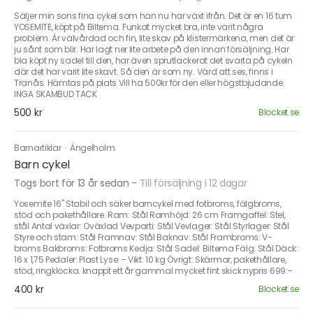
Säljer min sons fina cykel som han nu har växt ifrån. Det är en 16 tum
YOSEMITE, köpt på Biltema. Funkat mycket bra, inte varit några
problem. Är välvårdad och fin, lite skav på klistermärkena, men det är
ju sånt som blir. Har lagt ner lite arbete på den innan försäljning. Har
bla köpt ny sadel till den, har även sprutlackerat det svarta på cykeln
där det har varit lite skavt. Så den är som ny. Värd att ses, finns i
Tranås. Hämtas på plats Vill ha 500kr för den eller högstbjudande.
INGA SKAMBUD TACK
500 kr
Blocket.se
Barnartiklar
·
Ängelholm
Barn cykel
Togs bort för 13 år sedan
-
Till försäljning i 12 dagar
Yosemite 16" Stabil och säker barncykel med fotbroms, fälgbroms,
stöd och pakethållare. Ram: Stål Ramhöjd: 26 cm Framgaffel: Stel,
stål Antal växlar: Oväxlad Vevparti: Stål Vevlager: Stål Styrlager: Stål
Styre och stam: Stål Framnav: Stål Baknav: Stål Frambroms: V-
broms Bakbroms: Fotbroms Kedja: Stål Sadel: Biltema Fälg: Stål Däck:
16 x 1,75 Pedaler: Plast Lyse: - Vikt: 10 kg Övrigt: Skärmar, pakethållare,
stöd, ringklocka. knappt ett år gammal mycket fint skick nypris 699:-
400 kr
Blocket.se