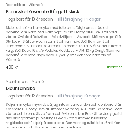
Barnartiklar
·
Värmdö
Barncykel Yosemite 16" i gott skick
Togs bort för 13 år sedan
-
Till försäljning i 4 dagar
Stabil och säker barncykel med fotbroms, fälgbroms, stöd och
pakethållare. Ram: Stål Ramhöjd: 26 cm Framgaffel: Stel, stål Antal
växlar: Oväxlad Bakväxel: - Växelväljare: - Vevparti: Stål Vevlager: Stål
Styrlager: Stål Styre och stam: Stål Framnav: Stål Baknav: Stål
Frambroms: V-broms Bakbroms: Fotbroms Kedja: Stål Sadel: Biltema
Fälg: Stål Däck: 16 x 1,75 Pedaler: Plast Lyse: - Vikt: 10 kg Övrigt: Skärmar,
pakethållare, stöd, ringklocka. Cykel i gott skick som hämtas på
Värmdö.
400 kr
Blocket.se
Mountainbike
·
Malmö
Mountainbike
Togs bort för 12 år sedan
-
Till försäljning i 9 dagar
Säljer min cykel i nyskick då jag inte använder den och den bara står.
Yosemite X-Contry Det var Biltemas värsting. Alu- ram Shimano Deore
växlar och broms Skiva fram och V-broms bak Rock Shox Judy gaffel
Nya slangar med punkteringsskydd Komplett med belysning
ringklocka och "clips"på pedalerna. Den har nog rullat totalt 6mil Kan
tyvärr inte hitta kvittot, men ramnummer finns.