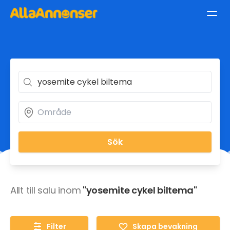
Sök
Allt till salu inom
"yosemite cykel biltema"
Filter
Skapa bevakning