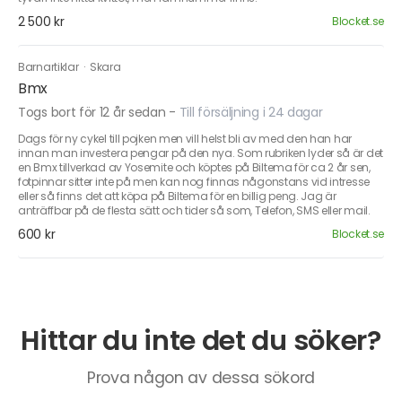
2 500 kr
Blocket.se
Barnartiklar
·
Skara
Bmx
Togs bort för 12 år sedan
-
Till försäljning i 24 dagar
Dags för ny cykel till pojken men vill helst bli av med den han har
innan man investera pengar på den nya. Som rubriken lyder så är det
en Bmx tillverkad av Yosemite och köptes på Biltema för ca 2 år sen,
fotpinnar sitter inte på men kan nog finnas någonstans vid intresse
eller så finns det att köpa på Biltema för en billig peng. Jag är
anträffbar på de flesta sätt och tider så som, Telefon, SMS eller mail.
600 kr
Blocket.se
Hittar du inte det du söker?
Prova någon av dessa sökord