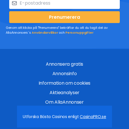
Prenumerera
Genom att klicka på "Prenumerera" bekräftar du att du tagit del av
AllaAnnonsers´s
Användarvillkor
och
Personuppgifter
Annonsera gratis
Annonsinfo
Information om cookies
Aktieanalyser
Om AllaAnnonser
Utforska Bästa Casinos enligt
CasinoPRO.se