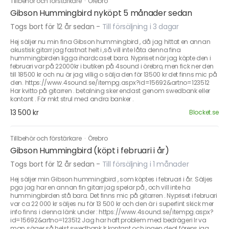
Tillbehör och förstärkare
·
Örebro
Gibson Hummingbird nyköpt 5 månader sedan
Togs bort för 12 år sedan
-
Till försäljning i 3 dagar
Hej säljer nu min fina Gibson hummingbird , då jag hittat en annan
akustisk gitarr jag fastnat helt i ,så vill inte låta denna fina
hummingbirden ligga ihardcaset bara. Nypriset när jag köpte den i
februari var på 22000kr i butiken på 4sound i örebro, men fick ner den
till 18500 kr och nu är jag villig o sälja den för 13500 kr det finns mic på
den. https://www.4sound.se/itempg.aspx?id=15692&artno=123512
Har kvitto på gitarren . betalning sker endast genom swedbank eller
kontant . För mkt strul med andra banker .
13 500 kr
Blocket.se
Tillbehör och förstärkare
·
Örebro
Gibson Hummingbird (köpt i februari i år)
Togs bort för 12 år sedan
-
Till försäljning i 1 månader
Hej säljer min Gibson hummingbird , som köptes i februari i år. Säljes
pga jag har en annan fin gitarr jag spelar på , och vill inte ha
hummingbirden stå bara. Det finns mic på gitarren . Nypriset i februari
var ca 22 000 kr säljes nu för 13 500 kr och den är i superfint skick mer
info finns i denna länk under : https://www.4sound.se/itempg.aspx?
id=15692&artno=123512 Jag har haft problem med bedrägeri lr va
man säger så helst swedbank lr kontant och ingen deal förens jag