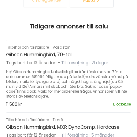
Föregående
Nästa
Tidigare annonser till salu
Tillbehör och förstärkare
·
Vasastan
Gibson Hummingbird, 70-tal
Togs bort för 13 år sedan
-
Till försäljning i 21 dagar
Hej! Gibson Hummingbird, akustisk gitarr från första halvan 70-tal.
serienummer: 681964. Ytlig skada på locket(nedre vänstra hörnet på
bilden, maila för tydligare bild) och något hög stränghöjd (ca 3,5
m.m vid 12e) Annars i fint skick och låter bra. Saknar case, "papp-
case" finns dock. Maila för mer bilder eller frågor. Annonsören vill inte
störas av telefonsäljare.
11 500 kr
Blocket.se
Tillbehör och förstärkare
·
Timrå
Gibson Hummingbird, MXR DynaComp, Hardcase
Togs bort för 12 år sedan
-
Till försäljning i 5 månader