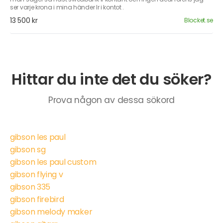
ser varje krona i mina händer lr i kontot .
13 500 kr
Blocket.se
Hittar du inte det du söker?
Prova någon av dessa sökord
gibson les paul
gibson sg
gibson les paul custom
gibson flying v
gibson 335
gibson firebird
gibson melody maker