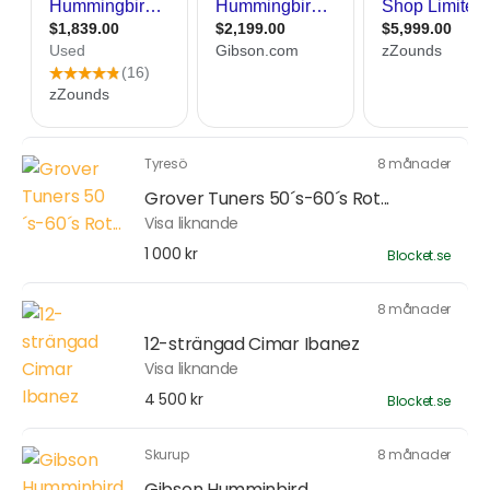
Tyresö
8 månader
Grover Tuners 50´s-60´s Rot...
Visa liknande
1 000 kr
Blocket.se
8 månader
12-strängad Cimar Ibanez
Visa liknande
4 500 kr
Blocket.se
Skurup
8 månader
Gibson Humminbird