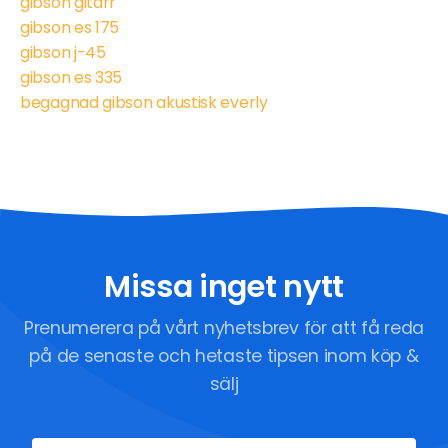
gibson gitarr
gibson es 175
gibson j-45
gibson es 335
begagnad gibson akustisk everly
Missa inget nytt
Prenumerera på vårt nyhetsbrev för att få reda
på de senaste och hetaste tipsen inom köp &
sälj