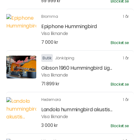
59 999 kr
Blocket.se
Bromma
1 år
Epiphone Hummingbird
Visa liknande
7 000 kr
Blocket.se
Butik
Jönköping
1 år
Gibson 1960 Hummingbird Lig...
Visa liknande
71 899 kr
Blocket.se
Hedemora
1 år
Landola hummingbird akustis...
Visa liknande
3 000 kr
Blocket.se