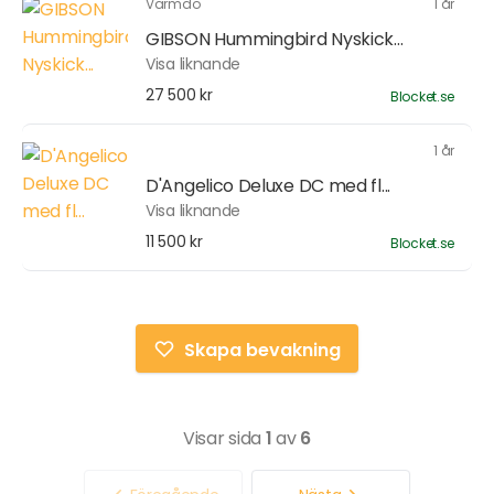
Värmdö
1 år
GIBSON Hummingbird Nyskick...
Visa liknande
27 500 kr
Blocket.se
1 år
D'Angelico Deluxe DC med fl...
Visa liknande
11 500 kr
Blocket.se
Skapa bevakning
Visar sida
1
av
6