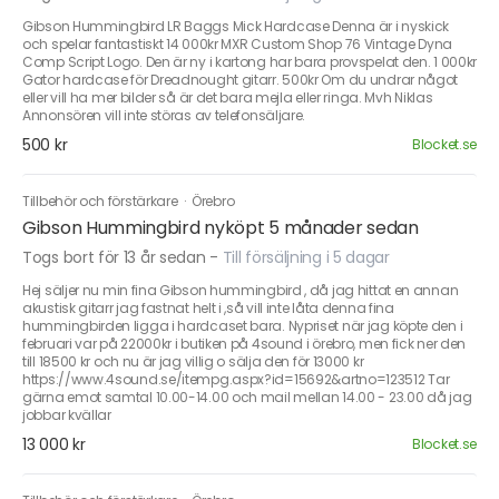
Gibson Hummingbird LR Baggs Mick Hardcase Denna är i nyskick
och spelar fantastiskt 14 000kr MXR Custom Shop 76 Vintage Dyna
Comp Script Logo. Den är ny i kartong har bara provspelat den. 1 000kr
Gator hardcase för Dreadnought gitarr. 500kr Om du undrar något
eller vill ha mer bilder så är det bara mejla eller ringa. Mvh Niklas
Annonsören vill inte störas av telefonsäljare.
500 kr
Blocket.se
Tillbehör och förstärkare
·
Örebro
Gibson Hummingbird nyköpt 5 månader sedan
Togs bort för 13 år sedan
-
Till försäljning i 5 dagar
Hej säljer nu min fina Gibson hummingbird , då jag hittat en annan
akustisk gitarr jag fastnat helt i ,så vill inte låta denna fina
hummingbirden ligga i hardcaset bara. Nypriset när jag köpte den i
februari var på 22000kr i butiken på 4sound i örebro, men fick ner den
till 18500 kr och nu är jag villig o sälja den för 13000 kr
https://www.4sound.se/itempg.aspx?id=15692&artno=123512 Tar
gärna emot samtal 10.00-14.00 och mail mellan 14.00 - 23.00 då jag
jobbar kvällar
13 000 kr
Blocket.se