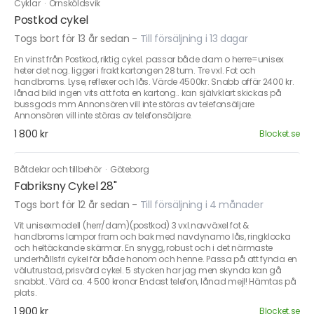
Cyklar
·
Örnsköldsvik
Postkod cykel
Togs bort för 13 år sedan
-
Till försäljning i 13 dagar
En vinst från Postkod, riktig cykel. passar både dam o herre=unisex
heter det nog. ligger i frakt kartongen 28 tum. Tre vxl. Fot och
handbroms. Lyse, reflexer och lås. Värde 4500kr. Snabb affär 2400 kr.
lånad bild ingen vits att fota en kartong.. kan självklart skickas på
bussgods mm Annonsören vill inte störas av telefonsäljare
Annonsören vill inte störas av telefonsäljare.
1 800 kr
Blocket.se
Båtdelar och tillbehör
·
Göteborg
Fabriksny Cykel 28"
Togs bort för 12 år sedan
-
Till försäljning i 4 månader
Vit unisexmodell (herr/dam)(postkod) 3 vxl.navväxel fot &
handbroms lampor fram och bak med navdynamo lås, ringklocka
och heltäckande skärmar. En snygg, robust och i det närmaste
underhållsfri cykel för både honom och henne. Passa på att fynda en
välutrustad, prisvärd cykel. 5 stycken har jag men skynda kan gå
snabbt.. Värd ca. 4 500 kronor Endast telefon, lånad mejl! Hämtas på
plats.
1 900 kr
Blocket.se