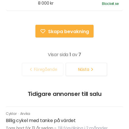
8 000 kr
Blocket.se
Skapa bevakning
Visar sida
1
av
7
Föregående
Nästa
Tidigare annonser till salu
Cyklar
·
Arvika
Billig cykel med tanke på värdet
Togs bort för 13 år sedan
-
Till försäljning i 2 månader