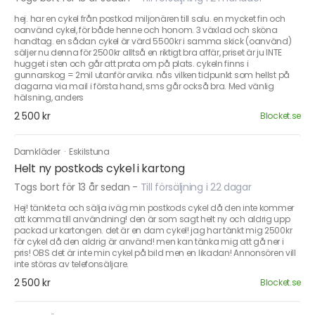
hej. har en cykel från postkod miljonären till salu. en mycket fin och
oanvänd cykel, för både henne och honom. 3 växlad och sköna
handtag. en sådan cykel är värd 5500kr i samma skick (oanvänd)
säljer nu denna för 2500kr alltså en riktigt bra affär, priset är ju INTE
hugget i sten och går att prata om på plats. cykeln finns i
gunnarskog = 2mil utanför arvika. nås vilken tidpunkt som hellst på
dagarna via mail i första hand, sms går också bra. Med vänlig
hälsning, anders
2 500 kr
Blocket.se
Damkläder
·
Eskilstuna
Helt ny postkods cykel i kartong
Togs bort för 13 år sedan
-
Till försäljning i 22 dagar
Hej! tänkte ta och sälja iväg min postkods cykel då den inte kommer
att komma till användning! den är som sagt helt ny och aldrig upp
packad ur kartongen. det är en dam cykel! jag har tänkt mig 2500kr
för cykel då den aldrig är använd! men kan tänka mig att gå ner i
pris! OBS det är inte min cykel på bild men en likadan! Annonsören vill
inte störas av telefonsäljare.
2 500 kr
Blocket.se