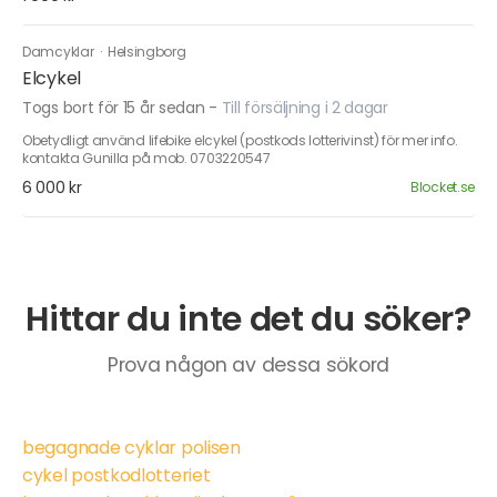
Damcyklar
·
Helsingborg
Elcykel
Togs bort för 15 år sedan
-
Till försäljning i 2 dagar
Obetydligt använd lifebike elcykel (postkods lotterivinst) för mer info.
kontakta Gunilla på mob. 0703220547
6 000 kr
Blocket.se
Hittar du inte det du söker?
Prova någon av dessa sökord
begagnade cyklar polisen
cykel postkodlotteriet