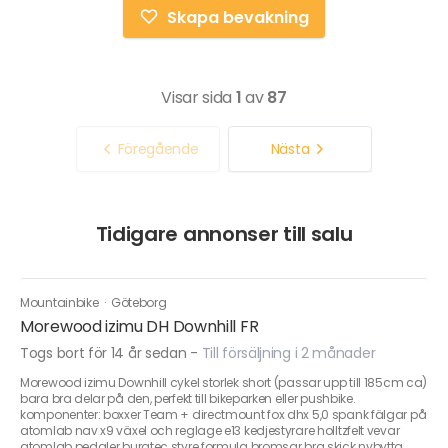
Skapa bevakning
Visar sida
1
av
87
Föregående
Nästa
Tidigare annonser till salu
Mountainbike
·
Göteborg
Morewood izimu DH Downhill FR
Togs bort för 14 år sedan
-
Till försäljning i 2 månader
Morewood izimu Downhill cykel storlek short (passar upp till 185cm ca)
bara bra delar på den, perfekt till bikeparken eller pushbike.
komponenter: boxxer Team + directmount fox dhx 5,0 spank fälgar på
atomlab nav x9 växel och reglage e13 kedjestyrare holltzfelt vevar
atomlab pedaler burgtec styre formula bromsar bra skick nybytta