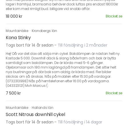
lager i framhjul, bromsarna behöver dock luftas pris endast 18000kr
eller kom med rimligt bud. billigare vid snabb affär.
18 000 kr
Blocket.se
Mountainbike
·
Kronobergs län
Kona Stinky
Togs bort för 14 år sedan
-
Till försäljning i 2 månader
Hej! Då var det dax att sälja min cykel. Bakdämpen är nästan helt ny.
Kostade 5 000. Downhill däck & slang både fram och bak är bytta
samtidigt som bakdämpen. De är körda med 5-6 gånger.
Oljebromsar och 180 mm laglängd på framdämpen. Det sitter helt
nya bustningar på där bak som aldrig är körda med. Fler bilder
skickas om så önskas. Nås på mobilen efter 15:30 på vardagar.
(0732313998) Nås på hemtelefonen efter 16:00 på vardagarna.
(043323121) Mvh Marcus (:
7 500 kr
Blocket.se
Mountainbike
·
Hallands län
Scott Nitrous downhill cykel
Togs bort för 14 år sedan
-
Till försäljning i 14 dagar