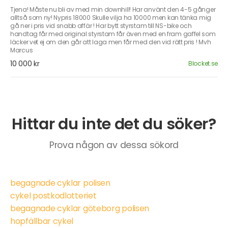
Tjena! Måste nu bli av med min downhill! Har använt den 4-5 gånger
alltså som ny! Nypris 18000 Skulle vilja ha 10000 men kan tänka mig
gå ner i pris vid snabb affär ! Har bytt styrstam till NS-bike och
handtag får med original styrstam får även med en fram gaffel som
läcker vet ej om den går att laga men får med den vid rätt pris ! Mvh
Marcus
10 000 kr
Blocket.se
Hittar du inte det du söker?
Prova någon av dessa sökord
begagnade cyklar polisen
cykel postkodlotteriet
begagnade cyklar göteborg polisen
hopfällbar cykel