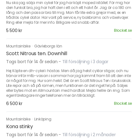
Nu ska jag sälja min cykel för jag har köpt moped istället. För mig har
den funkat bra, jag har haft den i ett och ett halvt år. Jag är ca 180 cm
lång och den passar bra till mig. Man får lite extra grejor med, ex en
trådlös cykel dator. Har varit på service, ny bakbroms och växelvajer.
Ring eller mejla för mer info. Billigare vid snabb affär.
5 500 kr
Blocket.se
Mountainbike
·
Gävleborgs län
Scott Nitrous ten. Downhill
Togs bort för 14 år sedan
-
Till försäljning i 3 dagar
Hej Köpte en dh-cykel i höstas. Men då jag helst cyklar stigar, och nu
tränar inför mtb-vasan i sommar har jag kommit fram till att den inte
är något för mig. Hur som helst. Det är en Scott Nitrous Ten i bruksskick.
Lite repor och så på ramen, men funktionen är det inget fel på. Säljes
eller bytes mot en Allmountain med hardtail. Mejla hellre än ring. Som
egenföretagare ringer telefonen mer än tillräckligt.
6 500 kr
Blocket.se
Mountainbike
·
Linköping
Kona stinky
Togs bort för 14 år sedan
-
Till försäljning i 2 månader