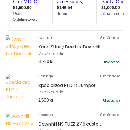
Lomma
8 månader
Kona Stinky Dee Lux Downhil...
Visa liknande
6 750 kr
Blocket.se
Haninge
8 månader
Specialized P1 Dirt Jumper
Visa liknande
2 500 kr
Blocket.se
Uppsala
8 månader
Downhill NS FUZZ 27.5 custo...