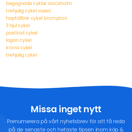
begagnade cyklar stockholm
trehjulig cykel vuxen
hopfällbar cykel brompton
3 hjul cykel
postkod cykel
logan cykel
krona cykel
trehjulig cykel
Missa inget nytt
Prenumerera på vårt nyhetsbrev för att få reda
på de senaste och hetaste tipsen inom köp &