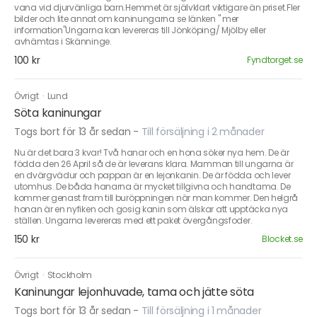
vana vid djurvänliga barn.Hemmet är självklart viktigare än priset.Fler
bilder och lite annat om kaninungarna se länken " mer
information"Ungarna kan levereras till Jönköping/ Mjölby eller
avhämtas i Skänninge.
100 kr
Fyndtorget.se
Övrigt
·
Lund
Söta kaninungar
Togs bort för 13 år sedan
-
Till försäljning i 2 månader
Nu är det bara 3 kvar! Två hanar och en hona söker nya hem. De är
födda den 26 April så de är leverans klara. Mamman till ungarna är
en dvärgvädur och pappan är en lejonkanin. De är födda och lever
utomhus. De båda hanarna är mycket tillgivna och handtama. De
kommer genast fram till buröppningen när man kommer. Den helgrå
honan är en nyfiken och gosig kanin som älskar att upptäcka nya
ställen. Ungarna levereras med ett paket övergångsfoder.
150 kr
Blocket.se
Övrigt
·
Stockholm
Kaninungar lejonhuvade, tama och jätte söta
Togs bort för 13 år sedan
-
Till försäljning i 1 månader