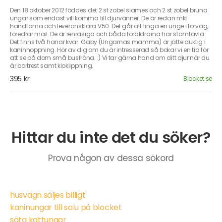
Den 18 oktober 2012 föddes det 2 st zobel siames och 2 st zobel bruna
ungar som endast vill komma till djurvänner. De är redan mkt
handtama och leveransklara V50. Det går att tinga en unge i förväg,
föredrar mail. De är renrasiga och båda föräldrarna har stamtavla.
Det finns två hanar kvar. Gaby (Ungarnas mamma) är jätte duktig i
kaninhoppning. Hör av dig om du är intresserad så bokar vi en tid för
att se på dom små busfröna. :) Vi tar gärna hand om ditt djur när du
är bortrest samt kloklippning.
395 kr
Blocket.se
Hittar du inte det du söker?
Prova någon av dessa sökord
husvagn säljes billigt
kaninungar till salu på blocket
söta kattungar