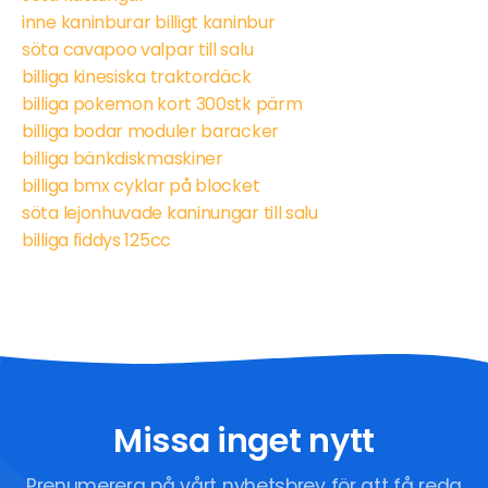
inne kaninburar billigt kaninbur
söta cavapoo valpar till salu
billiga kinesiska traktordäck
billiga pokemon kort 300stk pärm
billiga bodar moduler baracker
billiga bänkdiskmaskiner
billiga bmx cyklar på blocket
söta lejonhuvade kaninungar till salu
billiga fiddys 125cc
Missa inget nytt
Prenumerera på vårt nyhetsbrev för att få reda