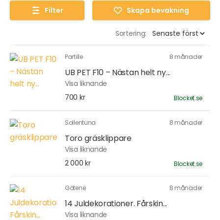
Filter
Skapa bevakning
Sortering:
Partille
8 månader
UB PET F10 – Nästan helt ny...
Visa liknande
700 kr
Blocket.se
Sollentuna
8 månader
Toro gräsklippare
Visa liknande
2 000 kr
Blocket.se
Götene
8 månader
14 Juldekorationer. Fårskin...
Visa liknande