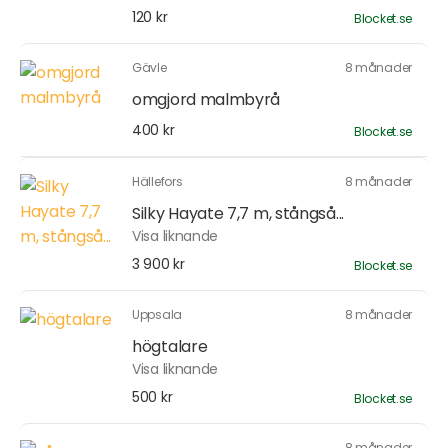
120 kr
Blocket.se
Gävle
8 månader
omgjord malmbyrå
400 kr
Blocket.se
Hällefors
8 månader
Silky Hayate 7,7 m, stångså...
Visa liknande
3 900 kr
Blocket.se
Uppsala
8 månader
högtalare
Visa liknande
500 kr
Blocket.se
8 månader