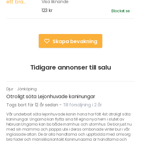
Visa liknande
123 kr
Blocket.se
Skapa bevakning
Tidigare annonser till salu
Djur
·
Jönköping
Otroligt söta Lejonhuvade kaninungar
Togs bort för 12 år sedan
-
Till försäljning i 2 år
Vår underbart söta lejonhuvade kanin hona har fött 4st otroligt söta
kaninungar. Ungarna kan flytta sina till egna nya hem i slutet av
februari.Ungarna kan bo både inomhus och utomhus. De bor just nu
med sin mamma och pappa ute i deras ombonade vinter bur i vår
inglasade altan. De är alla handtama och uppfödda med omsorg
bra foder och mänsklig kontakt.Kaninungarna är handtama och