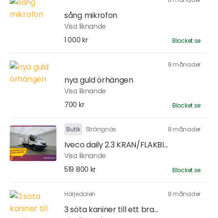
sång mikrofon
Visa liknande
1 000 kr
Blocket.se
8 månader
nya guld örhängen
Visa liknande
700 kr
Blocket.se
Butik
Strängnäs
8 månader
Iveco daily 2.3 KRAN/FLAKBI...
Visa liknande
519 800 kr
Blocket.se
Härjedalen
8 månader
3 söta kaniner till ett bra...