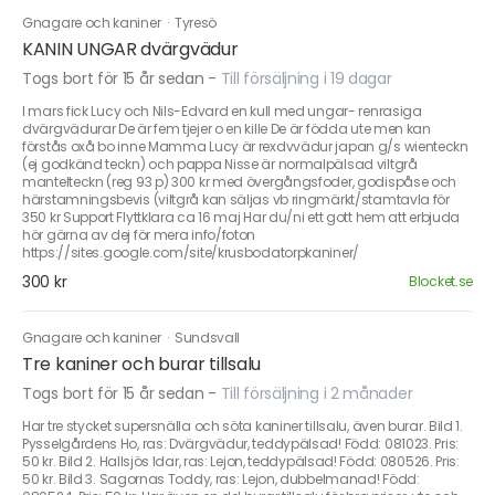
Gnagare och kaniner
·
Tyresö
KANIN UNGAR dvärgvädur
Togs bort för 15 år sedan
-
Till försäljning i 19 dagar
I mars fick Lucy och Nils-Edvard en kull med ungar- renrasiga
dvärgvädurar De är fem tjejer o en kille De är födda ute men kan
förstås oxå bo inne Mamma Lucy är rexdvvädur japan g/s wienteckn
(ej godkänd teckn) och pappa Nisse är normalpälsad viltgrå
mantelteckn (reg 93 p) 300 kr med övergångsfoder, godispåse och
härstamningsbevis (viltgrå kan säljas vb ringmärkt/stamtavla för
350 kr Support Flyttklara ca 16 maj Har du/ni ett gott hem att erbjuda
hör gärna av dej för mera info/foton
https://sites.google.com/site/krusbodatorpkaniner/
300 kr
Blocket.se
Gnagare och kaniner
·
Sundsvall
Tre kaniner och burar tillsalu
Togs bort för 15 år sedan
-
Till försäljning i 2 månader
Har tre stycket supersnälla och söta kaniner tillsalu, även burar. Bild 1.
Pysselgårdens Ho, ras: Dvärgvädur, teddypälsad! Född: 081023. Pris:
50 kr. Bild 2. Hallsjös Idar, ras: Lejon, teddypälsad! Född: 080526. Pris:
50 kr. Bild 3. Sagornas Toddy, ras: Lejon, dubbelmanad! Född: