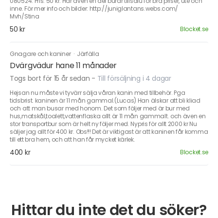
080524. Pris: 50 kr. Har även en del burar tillsalu för bra priser, ute och
inne. För mer info och bilder: http://juniglantans.webs.com/
Mvh/Stina
50 kr
Blocket.se
Gnagare och kaniner
·
Järfälla
Dvärgvädur hane 11 månader
Togs bort för 15 år sedan
-
Till försäljning i 4 dagar
Hejsan nu måste vi tyvärr sälja våran kanin med tillbehör. Pga
tidsbrist. kaninen är 11 mån gammal.(Lucas) Han älskar att bli kliad
och att man busar med honom. Det som följer med är bur med
hus,matskål,toalett,vattenflaska allt är 11 mån gammalt. och även en
stor transportbur som är helt ny följer med. Nypris för allt 2000 kr Nu
säljer jag allt för 400 kr. Obs!!! Det är viktigast är att kaninen får komma
till ett bra hem, och att han får mycket kärlek.
400 kr
Blocket.se
Hittar du inte det du söker?