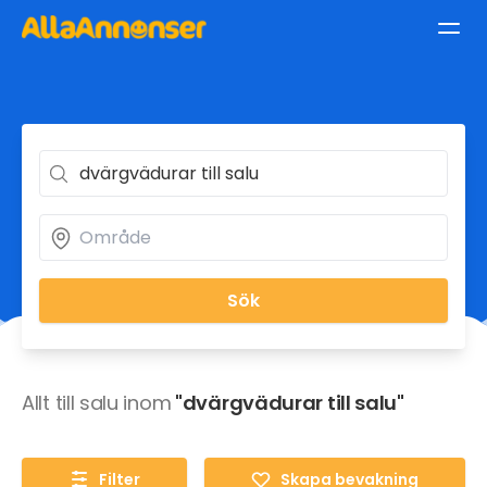
Sök
Allt till salu inom
"dvärgvädurar till salu"
Filter
Skapa bevakning