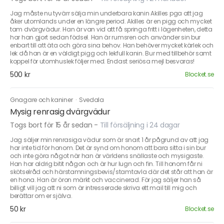
Jag måste nu tyvärr sälja min underbara kanin Akilles pga att jag
åker utomlands under en längre period. Akilles är en pigg och mycket
tam dvärgvädur. Han är van vid att få springa fritt i lägenheten, detta
har han gjort sedan födsel. Han är rumsren och använder sin bur
enbart till att äta och göra sina behov. Han behöver mycket kärlek och
lek då han är en väldigt pigg och lekfull kanin. Bur med tillbehör samt
koppel för utomhuslek följer med. Endast seriösa mejl besvaras!
500 kr
Blocket.se
Gnagare och kaniner
·
Svedala
Mysig renrasig dvärgvädur
Togs bort för 15 år sedan
-
Till försäljning i 24 dagar
Jag säljer min renrasiga vädur som är snart 1 år pågrund av att jag
har inte tid för honom. Det är synd om honom att bara sitta i sin bur
och inte göra något när han är världens snällaste och mysigaste.
Han har aldrig bitit någon och är hur lugn och fin. Till honom får ni
skötselråd och härstamningsbevis/stamtavla där det står att han är
en hona. Han är öron märkt och vaccinerad. För jag säljer han så
billigt vill jag att ni som är intresserade skriva ett mail till mig och
berättar om er själva.
50 kr
Blocket.se