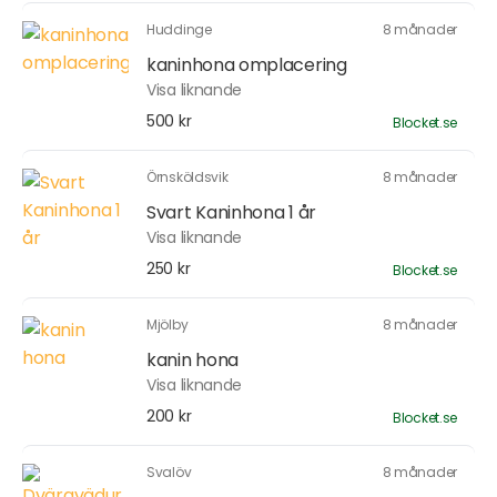
Huddinge
8 månader
kaninhona omplacering
Visa liknande
500 kr
Blocket.se
Örnsköldsvik
8 månader
Svart Kaninhona 1 år
Visa liknande
250 kr
Blocket.se
Mjölby
8 månader
kanin hona
Visa liknande
200 kr
Blocket.se
Svalöv
8 månader