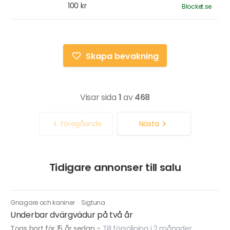
100 kr
Blocket.se
Skapa bevakning
Visar sida
1
av
468
Föregående
Nästa
Tidigare annonser till salu
Gnagare och kaniner
·
Sigtuna
Underbar dvärgvädur på två år
Togs bort för 15 år sedan
-
Till försäljning i 2 månader