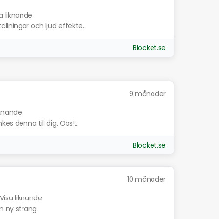
a liknande
lningar och ljud effekte...
Blocket.se
9 månader
iknande
es denna till dig. Obs!...
Blocket.se
10 månader
Visa liknande
en ny sträng