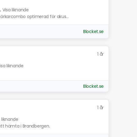
.
Visa liknande
ärkarcombo optimerad för akus...
Blocket.se
1 år
isa liknande
Blocket.se
1 år
a liknande
 att hämta i Brandbergen.