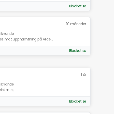
Blocket.se
10 månader
 liknande
kes mot upphämtning på Alide...
Blocket.se
1 år
 liknande
ickas ej.
Blocket.se