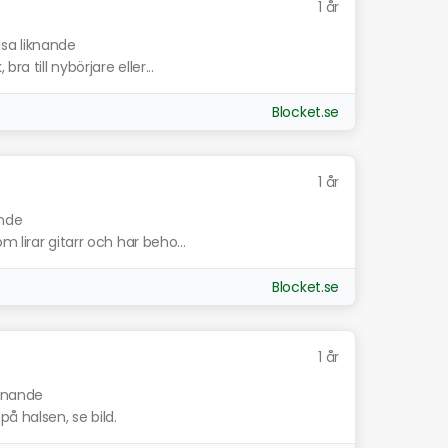
1 år
isa liknande
a till nybörjare eller...
Blocket.se
1 år
ande
 lirar gitarr och har beho...
Blocket.se
1 år
iknande
å halsen, se bild.