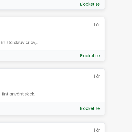
Blocket.se
1 år
En ställskruv är av,...
Blocket.se
1 år
i fint använt skick...
Blocket.se
1 år