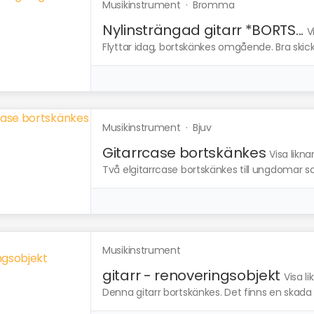
Musikinstrument
·
Bromma
Nylinsträngad gitarr *BORTS...
V
Flyttar idag, bortskänkes omgående. Bra skick, br
Musikinstrument
·
Bjuv
Gitarrcase bortskänkes
Visa likn
Två elgitarrcase bortskänkes till ungdomar som
Musikinstrument
gitarr - renoveringsobjekt
Visa l
Denna gitarr bortskänkes. Det finns en skada p