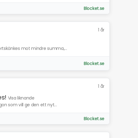
Blocket.se
1 år
Bortskänkes mot mindre summa,...
Blocket.se
1 år
s!
Visa liknande
on som vill ge den ett nyt...
Blocket.se