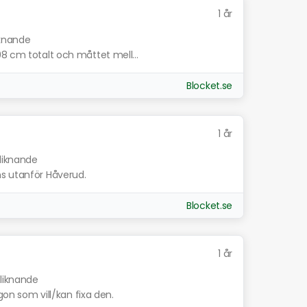
1 år
iknande
98 cm totalt och måttet mell...
Blocket.se
1 år
 liknande
ns utanför Håverud.
Blocket.se
1 år
 liknande
ågon som vill/kan fixa den.