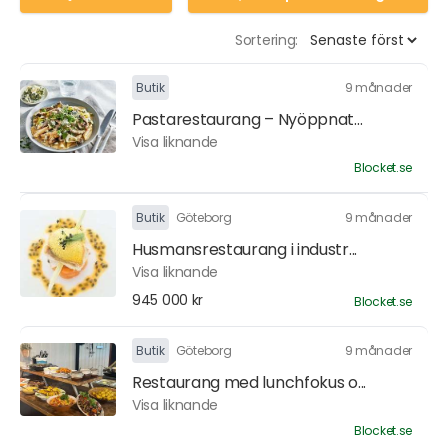
Sortering:
Butik
9 månader
Pastarestaurang – Nyöppnat...
Visa liknande
Blocket.se
Butik
Göteborg
9 månader
Husmansrestaurang i industr...
Visa liknande
945 000 kr
Blocket.se
Butik
Göteborg
9 månader
Restaurang med lunchfokus o...
Visa liknande
Blocket.se