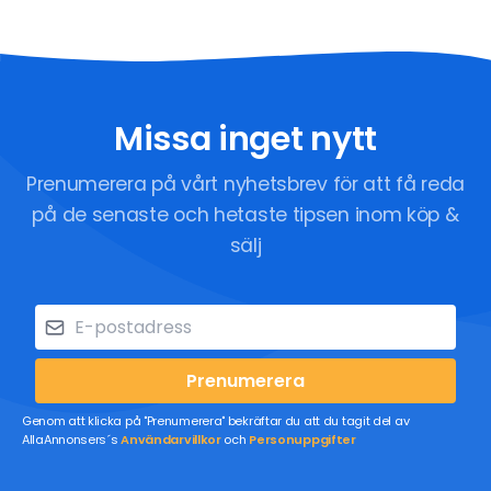
Missa inget nytt
Prenumerera på vårt nyhetsbrev för att få reda
på de senaste och hetaste tipsen inom köp &
sälj
Prenumerera
Genom att klicka på "Prenumerera" bekräftar du att du tagit del av
AllaAnnonsers´s
Användarvillkor
och
Personuppgifter