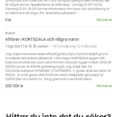
användas som boende, om man vill spara pengar eller utveckla det
till något annat. Öppettiderna är: Måndag - Lördag 10.00-20.00,
Söndag 12.00-19.00 För mer information om hyra och omsättning är
ni välkomna att ringa. Pris diskuteras på plats!!
0 kr
Blocket.se
Butiker
Affärer i KORTEDALA och några varor
Togs bort för 15 år sedan
-
Till försäljning i 2 månader
Jag säljer mina livsmedel affärer(godis,chips, hyra filmer)på grund
av tidbrist att bedriva både två. 1-Bra läge i KORTEDALA ligger mitt i
boende område.Har ytan cirka 100 kvm ,Kassan ligger mellan 2000 till
2500kr ,hyran är 6300kr parkering ingår.Jag säljer den för
200,000kr.Adressen:NYMÅNEG 13 GÖTEBORG. 2-godis ställ bra skick för
35000 . 3-små godis ställ 5000 bra skick ,tredje bild glassskyl för
20000 den är nästan ny . Ring gärna för mer införmation
200 000 kr
Blocket.se
Hittar du inte det du söker?