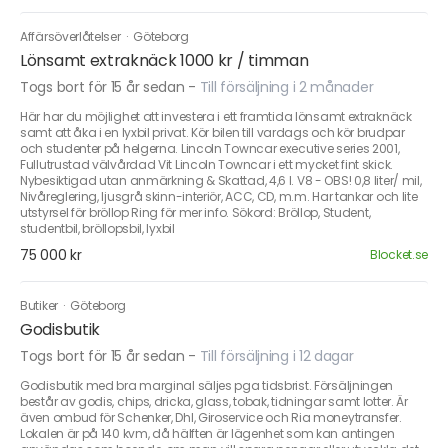
Affärsöverlåtelser
·
Göteborg
Lönsamt extraknäck 1000 kr / timman
Togs bort för 15 år sedan
-
Till försäljning i 2 månader
Här har du möjlighet att investera i ett framtida lönsamt extraknäck
samt att åka i en lyxbil privat. Kör bilen till vardags och kör brudpar
och studenter på helgerna. Lincoln Towncar executive series 2001,
Fullutrustad välvårdad Vit Lincoln Towncar i ett mycket fint skick.
Nybesiktigad utan anmärkning & Skattad, 4,6 l. V8 - OBS! 0,8 liter/ mil,
Nivåreglering, ljusgrå skinn-interiör, ACC, CD, m.m. Har tankar och lite
utstyrsel för bröllop Ring för mer info. Sökord: Bröllop, Student,
studentbil, bröllopsbil, lyxbil
75 000 kr
Blocket.se
Butiker
·
Göteborg
Godisbutik
Togs bort för 15 år sedan
-
Till försäljning i 12 dagar
Godisbutik med bra marginal säljes pga tidsbrist. Försäljningen
består av godis, chips, dricka, glass, tobak, tidningar samt lotter. Är
även ombud för Schenker, Dhl, Giroservice och Ria moneytransfer.
Lokalen är på 140 kvm, då hälften är lägenhet som kan antingen