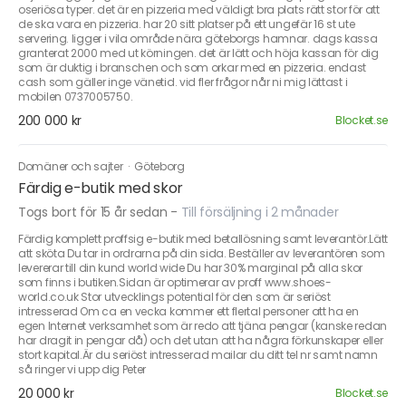
oseriösa typer. det är en pizzeria med väldigt bra plats rätt stor för att
de ska vara en pizzeria. har 20 sitt platser på ett ungefär 16 st ute
servering. ligger i vila område nära göteborgs hamnar. dags kassa
granterat 2000 med ut körningen. det är lätt och höja kassan för dig
som är duktig i branschen och som orkar med en pizzeria. endast
cash som gäller inge vänetid. vid fler frågor når ni mig lättast i
mobilen 0737005750.
200 000 kr
Blocket.se
Domäner och sajter
·
Göteborg
Färdig e-butik med skor
Togs bort för 15 år sedan
-
Till försäljning i 2 månader
Färdig komplett proffsig e-butik med betallösning samt leverantör.Lätt
att sköta Du tar in ordrarna på din sida. Beställer av leverantören som
levererar till din kund world wide Du har 30% marginal på alla skor
som finns i butiken.Sidan är optimerar av proff www.shoes-
world.co.uk Stor utvecklings potential för den som är seriöst
intresserad Om ca en vecka kommer ett flertal personer att ha en
egen Internet verksamhet som är redo att tjäna pengar (kanske redan
har dragit in pengar då) och det utan att ha några förkunskaper eller
stort kapital.Är du seriöst intresserad mailar du ditt tel nr samt namn
så ringer vi upp dig Peter
20 000 kr
Blocket.se