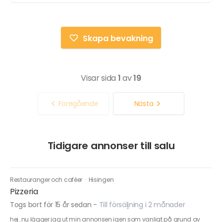
Skapa bevakning
Visar sida
1
av
19
Föregående
Nästa
Tidigare annonser till salu
Restauranger och caféer
·
Hisingen
Pizzeria
Togs bort för 15 år sedan
-
Till försäljning i 2 månader
hej..nu lägger jag ut min annonsen igen som vanligt på grund av