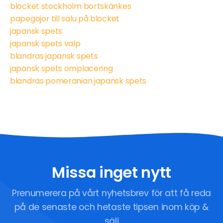
blocket stockholm bortskänkes
papegojor till salu på blocket
japansk spets
japansk spets valp
blandras japansk spets
japansk spets omplacering
blandras pomeranian japansk spets
Missa inget nytt
Prenumerera på vårt nyhetsbrev för att få reda
på de senaste och hetaste tipsen inom köp &
sälj