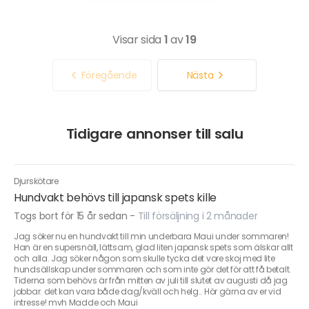
Visar sida
1
av
19
Föregående
Nästa
Tidigare annonser till salu
Djurskötare
Hundvakt behövs till japansk spets kille
Togs bort för 15 år sedan
-
Till försäljning i 2 månader
Jag söker nu en hundvakt till min underbara Maui under sommaren!
Han är en supersnäll, lättsam, glad liten japansk spets som älskar allt
och alla. Jag söker någon som skulle tycka det vore skoj med lite
hundsällskap under sommaren och som inte gör det för att få betalt.
Tiderna som behövs är från mitten av juli till slutet av augusti då jag
jobbar. det kan vara både dag/kväll och helg.. Hör gärna av er vid
intresse! mvh Madde och Maui