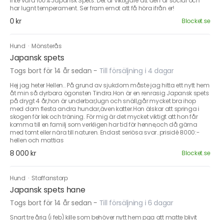
inte vara 100% Japansk Spets. Det är viktigare att den är social och
har lugnt temperament. Ser fram emot att få höra ifrån er!
0 kr
Blocket.se
Hund
·
Mönsterås
Japansk spets
Togs bort för 14 år sedan
-
Till försäljning i 4 dagar
Hej jag heter Hellen.. På grund av sjukdom måste jag hitta ett nytt hem
åt min så dyrbara ögonsten Tindra.Hon är en renrasig Japansk spets
på drygt 4 år,hon är underbar,lugn och snäll,går mycket bra ihop
med dom flesta andra hundar,även katter.Hon älskar att springa i
skogen för lek och träning. För mig är det mycket viktigt att hon får
komma till en familj som verkligen har tid för henne,och då gärna
med tomt eller nära till naturen. Endast seriösa svar..prisidè 8000:-
hellen och mattias
8 000 kr
Blocket.se
Hund
·
Staffanstorp
Japansk spets hane
Togs bort för 14 år sedan
-
Till försäljning i 6 dagar
Snart tre årig (i feb) kille som behöver nytt hem pga att matte blivit