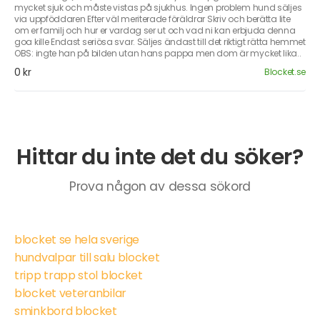
mycket sjuk och måste vistas på sjukhus. Ingen problem hund säljes
via uppföddaren Efter väl meriterade föräldrar Skriv och berätta lite
om er familj och hur er vardag ser ut och vad ni kan erbjuda denna
goa kille Endast seriösa svar. Säljes ändast till det riktigt rätta hemmet
OBS: ingte han på bilden utan hans pappa men dom är mycket lika..
0 kr
Blocket.se
Hittar du inte det du söker?
Prova någon av dessa sökord
blocket se hela sverige
hundvalpar till salu blocket
tripp trapp stol blocket
blocket veteranbilar
sminkbord blocket