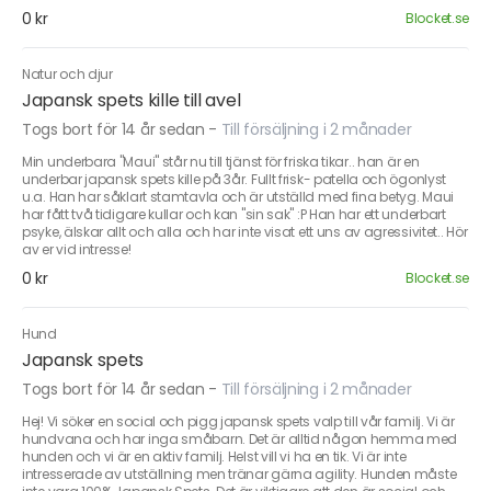
0 kr
Blocket.se
Natur och djur
Japansk spets kille till avel
Togs bort för 14 år sedan
-
Till försäljning i 2 månader
Min underbara "Maui" står nu till tjänst för friska tikar.. han är en
underbar japansk spets kille på 3år. Fullt frisk- patella och ögonlyst
u.a. Han har såklart stamtavla och är utställd med fina betyg. Maui
har fått två tidigare kullar och kan "sin sak" :P Han har ett underbart
psyke, älskar allt och alla och har inte visat ett uns av agressivitet.. Hör
av er vid intresse!
0 kr
Blocket.se
Hund
Japansk spets
Togs bort för 14 år sedan
-
Till försäljning i 2 månader
Hej! Vi söker en social och pigg japansk spets valp till vår familj. Vi är
hundvana och har inga småbarn. Det är alltid någon hemma med
hunden och vi är en aktiv familj. Helst vill vi ha en tik. Vi är inte
intresserade av utställning men tränar gärna agility. Hunden måste