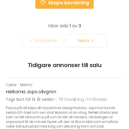
Skapa bevakning
Visar sida
1
av
3
Föregående
Nästa
Tidigare annonser till salu
Cyklar
·
Malmö
Helkama Jopo olivgrön
Togs bort för 14 år sedan
-
Till försäljning i 1 månader
Passa på att köpa ett stycke finsk designhistoria. Jopo har funnits
sedan 60-talet och ser i stort likadan ut än idag. Perfekt stadscykel
som är lätt att komma på och är lätt att hantera. Utväxlingen är
anpassad till de mindre hjulen så den är lika snabb som en fullstor
cykel. Extrautrustad med korg och belysning fram och bak.