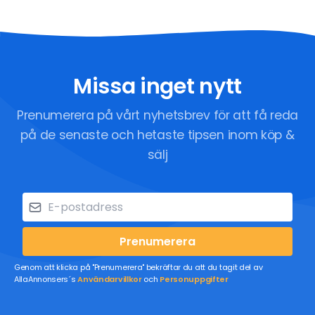
Missa inget nytt
Prenumerera på vårt nyhetsbrev för att få reda
på de senaste och hetaste tipsen inom köp &
sälj
Prenumerera
Genom att klicka på "Prenumerera" bekräftar du att du tagit del av
AllaAnnonsers´s
Användarvillkor
och
Personuppgifter