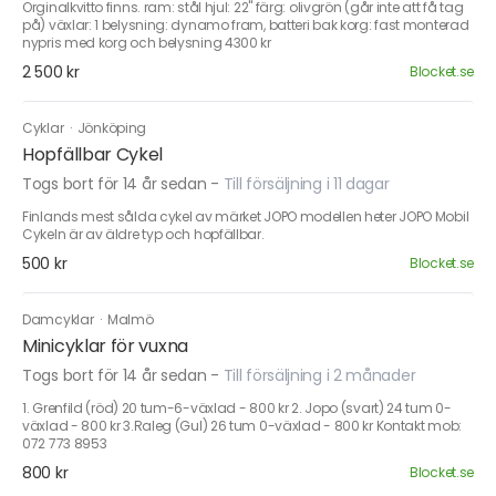
Orginalkvitto finns. ram: stål hjul: 22" färg: olivgrön (går inte att få tag
på) växlar: 1 belysning: dynamo fram, batteri bak korg: fast monterad
nypris med korg och belysning 4300 kr
2 500 kr
Blocket.se
Cyklar
·
Jönköping
Hopfällbar Cykel
Togs bort för 14 år sedan
-
Till försäljning i 11 dagar
Finlands mest sålda cykel av märket JOPO modellen heter JOPO Mobil
Cykeln är av äldre typ och hopfällbar.
500 kr
Blocket.se
Damcyklar
·
Malmö
Minicyklar för vuxna
Togs bort för 14 år sedan
-
Till försäljning i 2 månader
1. Grenfild (röd) 20 tum-6-växlad - 800 kr 2. Jopo (svart) 24 tum 0-
växlad - 800 kr 3.Raleg (Gul) 26 tum 0-växlad - 800 kr Kontakt mob:
072 773 8953
800 kr
Blocket.se