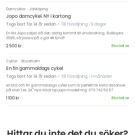
Damcyklar
·
Jönköping
Jopo damcykel. NY i kartong
Togs bort för 14 år sedan
-
Till försäljning i 9 dagar
En lila Jopo säljes då den aldrig kommit till användning.. Butikspris
3595, så passa på o gör ett fynd!!
2 500 kr
Blocket.se
Cyklar
·
Stockholm
En fin gammaldags cykel
Togs bort för 14 år sedan
-
Till försäljning i 1 månader
en bra och fin gammaldags cykel som är perfekt för korta distanser
på stan t.ex. 24" nya däck typ jopo modell ring: 070 742 50 57
1 100 kr
Blocket.se
Hittar du inte det du söker?