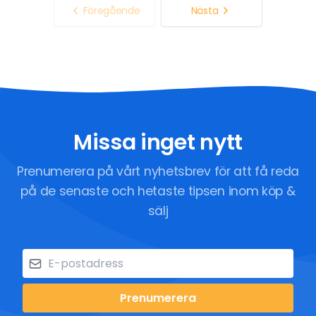
Föregående
Nästa
Missa inget nytt
Prenumerera på vårt nyhetsbrev för att få reda
på de senaste och hetaste tipsen inom köp &
sälj
Prenumerera