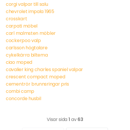
corgi valpar till salu
chevrolet impala 1965
crosskart
carpati möbel
carl malmsten möbler
cockerpoo valp
carlsson högtalare
cykelkärra biltema
ciao moped
cavalier king charles spaniel valpar
crescent compact moped
cementrör brunnsringar pris
combi camp
concorde husbil
Visar sida
1
av
63