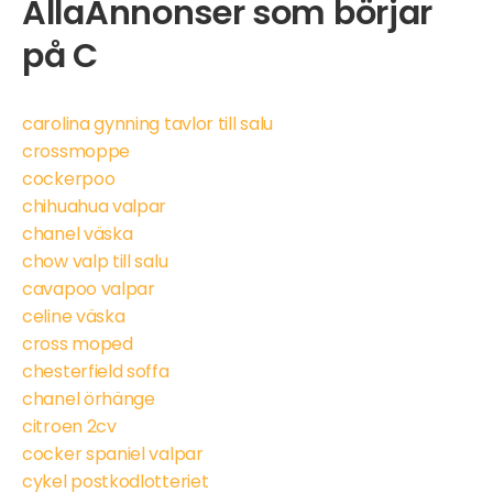
AllaAnnonser som börjar
på C
carolina gynning tavlor till salu
crossmoppe
cockerpoo
chihuahua valpar
chanel väska
chow valp till salu
cavapoo valpar
celine väska
cross moped
chesterfield soffa
chanel örhänge
citroen 2cv
cocker spaniel valpar
cykel postkodlotteriet